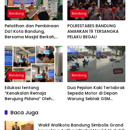
Bandung
Bandung
Pelatihan dan Pembinaan
POLRESTABES BANDUNG
Da’i Kota Bandung,
AMANKAN 19 TERSANGKA
Bersama Masjid Berkah,
PELAKU BEGAL!
Bersama Kurangi Sampah
Bandung
Bandung
Edukasi tentang
Dua Pejalan Kaki Tertabrak
“Kenakalan Remaja
Sepeda Motor di Depan
Berujung Pidana” Oleh
Warung Seblak GSM
Polsek Wilayah Gedebage
Bandung, Satu Korban
Kota Bandung di SMK
Sempat Mengalami Kejang
Baca Juga
Muhammadiyah 3
Bandung
Wakil Walikota Bandung Simbolis Grand