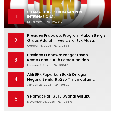
SELAMAT HARI KEBEBASAN PERS
1
INTERNASIONAL
Mei 3, 2025
224697
Presiden Prabowo: Program Makan Bergizi
2
Gratis Adalah Investasi untuk Masa
Depan Bangsa
Oktober 16, 2025
210893
Presiden Prabowo: Pengentasan
3
Kemiskinan Butuh Persatuan dan
Kepemimpinan yang Bertanggung Jawab
Februari 2, 2026
200471
Ahli BPK Paparkan Bukti Kerugian
4
Negara Senilai Rp285 Triliun dalam
Persidangan Korupsi PT Pertamina
Januari 29, 2026
199820
Selamat Hari Guru…Wahai Guruku
5
November 25, 2025
199679