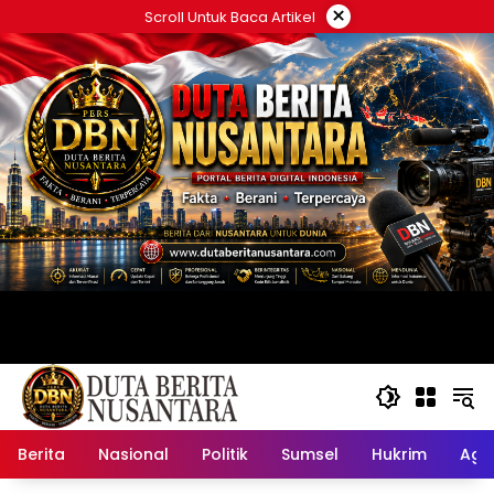
Langsung
×
Scroll Untuk Baca Artikel
ke
konten
Berita
Nasional
Politik
Sumsel
Hukrim
Ag