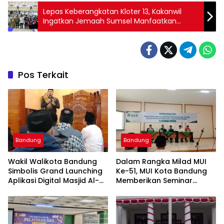
Lepas Keberangkatan Kloter 13, Kakanwil
Ingatkan Jemaah Sumsel Manfaatkan
Waktu Untuk Beribada
Pos Terkait
Bandung
Bandung
Wakil Walikota Bandung
Dalam Rangka Milad MUI
Simbolis Grand Launching
Ke-51, MUI Kota Bandung
Aplikasi Digital Masjid Al-
Memberikan Seminar
Kahfi Sekaligus Tausyiah
Pesantren Ke Seluruh
Ba’da Subuh
Pondok Pesantren di Kota
Bandung