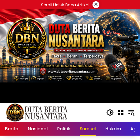
Langsung
×
Scroll Untuk Baca Artikel
ke
konten
Berita
Nasional
Politik
Sumsel
Hukrim
Ag