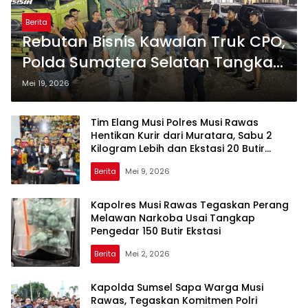
Berita
Rebutan Bisnis Kawalan Truk CPO,
Polda Sumatera Selatan Tangkap
Tiga Pelaku Penembakan di Musi
Mei 19, 2026
Rawas
Tim Elang Musi Polres Musi Rawas
Hentikan Kurir dari Muratara, Sabu 2
Kilogram Lebih dan Ekstasi 20 Butir
Berlapis Kemasan Ganda Disita
Berita
Mei 9, 2026
Kapolres Musi Rawas Tegaskan Perang
Melawan Narkoba Usai Tangkap
Pengedar 150 Butir Ekstasi
Berita
Mei 2, 2026
Kapolda Sumsel Sapa Warga Musi
Rawas, Tegaskan Komitmen Polri