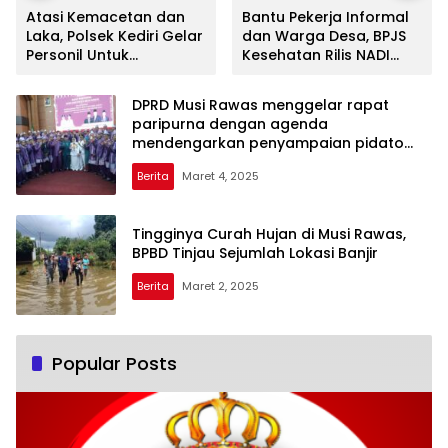
Atasi Kemacetan dan
Bantu Pekerja Informal
Laka, Polsek Kediri Gelar
dan Warga Desa, BPJS
Personil Untuk
Kesehatan Rilis NADI
Laksanakan Strong
JKN: Bisa Menabung
Point Siang
Harian
DPRD Musi Rawas menggelar rapat
paripurna dengan agenda
mendengarkan penyampaian pidato
Bupati Musi Rawas Masa Jabatan 2025-
Berita
Maret 4, 2025
2030
Tingginya Curah Hujan di Musi Rawas,
BPBD Tinjau Sejumlah Lokasi Banjir
Berita
Maret 2, 2025
Popular Posts