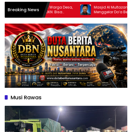
erja Informal dan Warga Desa,
Masjid Al Multazam Kalidoni, A
Breaking News
atan Rilis NADI JKN: Bisa
Menggelar Do’a Bersama Dan 
 Harian
Menyambut HUT RI Ke-81 Deng
Pembicara Ustadz Qoim Nur’ain
Musi Rawas