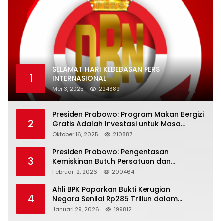
SELAMAT HARI KEBEBASAN PERS
1
INTERNASIONAL
Mei 3, 2025
224689
Presiden Prabowo: Program Makan Bergizi
2
Gratis Adalah Investasi untuk Masa
Depan Bangsa
Oktober 16, 2025
210887
Presiden Prabowo: Pengentasan
3
Kemiskinan Butuh Persatuan dan
Kepemimpinan yang Bertanggung Jawab
Februari 2, 2026
200464
Ahli BPK Paparkan Bukti Kerugian
4
Negara Senilai Rp285 Triliun dalam
Persidangan Korupsi PT Pertamina
Januari 29, 2026
199812