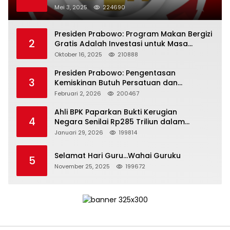
Mei 3, 2025
224690
Presiden Prabowo: Program Makan Bergizi
2
Gratis Adalah Investasi untuk Masa
Depan Bangsa
Oktober 16, 2025
210888
Presiden Prabowo: Pengentasan
3
Kemiskinan Butuh Persatuan dan
Kepemimpinan yang Bertanggung Jawab
Februari 2, 2026
200467
Ahli BPK Paparkan Bukti Kerugian
4
Negara Senilai Rp285 Triliun dalam
Persidangan Korupsi PT Pertamina
Januari 29, 2026
199814
Selamat Hari Guru…Wahai Guruku
5
November 25, 2025
199672