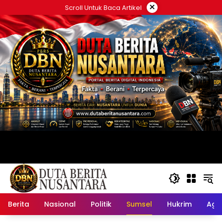
Langsung
×
Scroll Untuk Baca Artikel
ke
konten
Berita
Nasional
Politik
Sumsel
Hukrim
Ag