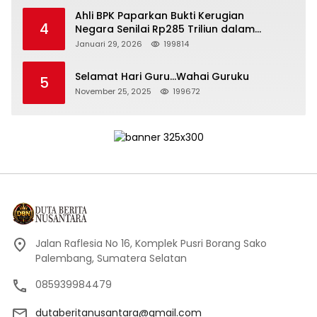
Ahli BPK Paparkan Bukti Kerugian
4
Negara Senilai Rp285 Triliun dalam
Persidangan Korupsi PT Pertamina
Januari 29, 2026
199814
Selamat Hari Guru…Wahai Guruku
5
November 25, 2025
199672
Jalan Raflesia No 16, Komplek Pusri Borang Sako
Palembang, Sumatera Selatan
085939984479
dutaberitanusantara@gmail.com