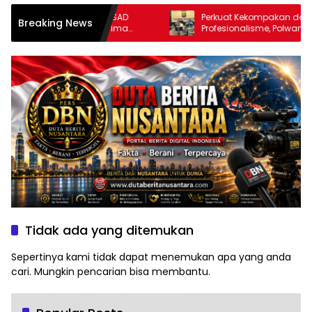
a Peraih Jurnalis KASAD
Perkuat Kekompakan dan
Breaking News
 Puluhan Kali Menerima
Profesionalisme, Polwan Polres
n Ajak Awak Media Aktif
Gelar Pertemuan Rutin
egiatan TNI
Tidak ada yang ditemukan
Sepertinya kami tidak dapat menemukan apa yang anda
cari. Mungkin pencarian bisa membantu.