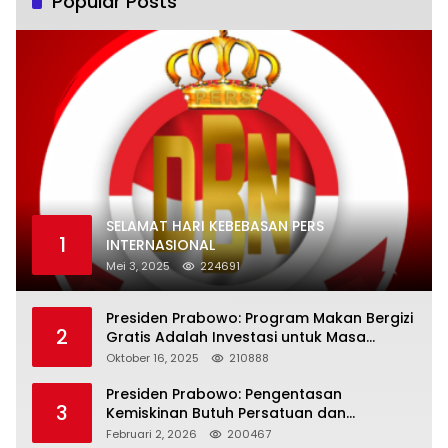
Popular Posts
SELAMAT HARI KEBEBASAN PERS
1
INTERNASIONAL
Mei 3, 2025
224691
Presiden Prabowo: Program Makan Bergizi
2
Gratis Adalah Investasi untuk Masa
Depan Bangsa
Oktober 16, 2025
210888
Presiden Prabowo: Pengentasan
3
Kemiskinan Butuh Persatuan dan
Kepemimpinan yang Bertanggung Jawab
Februari 2, 2026
200467