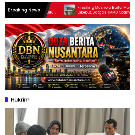
s TMMD dan
Finishing Mushola Baitul Magfurin
Breaking News
g Mushola Baitul
Dikebut, Satgas TMMD Optimistis
Rampung Tepat Waktu
Hukrim