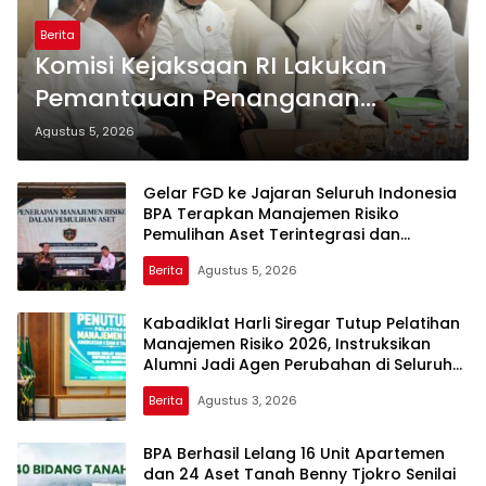
Berita
Komisi Kejaksaan RI Lakukan
Pemantauan Penanganan
Perkara Dugaan Korupsi dan
Agustus 5, 2026
TPPU yang Melibatkan Mantan
Jampidsus, FA di Kejaksaan
Gelar FGD ke Jajaran Seluruh Indonesia
BPA Terapkan Manajemen Risiko
Agung
Pemulihan Aset Terintegrasi dan
Pemanfaatan AI
Berita
Agustus 5, 2026
Kabadiklat Harli Siregar Tutup Pelatihan
Manajemen Risiko 2026, Instruksikan
Alumni Jadi Agen Perubahan di Seluruh
Satker Kejaksaan
Berita
Agustus 3, 2026
BPA Berhasil Lelang 16 Unit Apartemen
dan 24 Aset Tanah Benny Tjokro Senilai