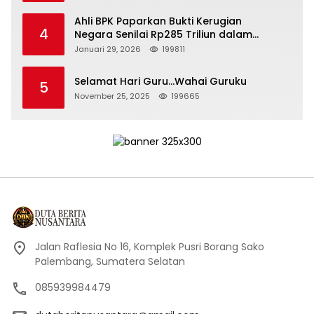
Ahli BPK Paparkan Bukti Kerugian
4
Negara Senilai Rp285 Triliun dalam
Persidangan Korupsi PT Pertamina
Januari 29, 2026
199811
Selamat Hari Guru…Wahai Guruku
5
November 25, 2025
199665
Jalan Raflesia No 16, Komplek Pusri Borang Sako
Palembang, Sumatera Selatan
085939984479