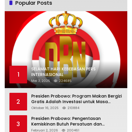
Popular Posts
SELAMAT HARI KEBEBASAN PERS
1
INTERNASIONAL
Mei 3, 2025
224685
Presiden Prabowo: Program Makan Bergizi
2
Gratis Adalah Investasi untuk Masa
Depan Bangsa
Oktober 16, 2025
210884
Presiden Prabowo: Pengentasan
3
Kemiskinan Butuh Persatuan dan
Kepemimpinan yang Bertanggung Jawab
Februari 2, 2026
200461