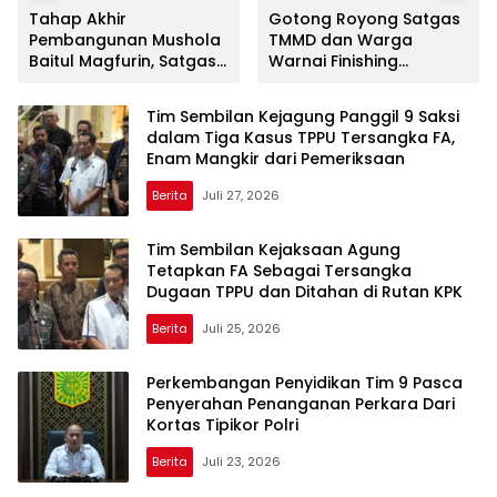
Tahap Akhir
Gotong Royong Satgas
Pembangunan Mushola
TMMD dan Warga
Baitul Magfurin, Satgas
Warnai Finishing
TMMD Fokus
Mushola Baitul Magfurin
Pengecatan dan
Tim Sembilan Kejagung Panggil 9 Saksi
Finishing
dalam Tiga Kasus TPPU Tersangka FA,
Enam Mangkir dari Pemeriksaan
Berita
Juli 27, 2026
Tim Sembilan Kejaksaan Agung
Tetapkan FA Sebagai Tersangka
Dugaan TPPU dan Ditahan di Rutan KPK
Berita
Juli 25, 2026
Perkembangan Penyidikan Tim 9 Pasca
Penyerahan Penanganan Perkara Dari
Kortas Tipikor Polri
Berita
Juli 23, 2026