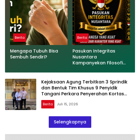
TPPU Mantan Jampidsus,
FA
Berita
Berita
Mengapa Tubuh Bisa
Pasukan Integritas
Sembuh Sendiri?
Nusantara
Kampanyekan Filosofi
“81 = 9²”, Wujudkan
Indonesia Berintegritas
Kejaksaan Agung Terbitkan 3 Sprindik
dan Bentuk Tim Khusus 9 Penyidik
Tangani Perkara Penyerahan Kortas
Tipikor Polri
Berita
Juli 15, 2026
Selengkapnya