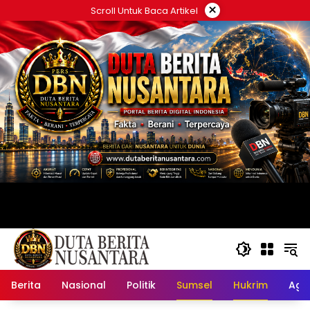
Langsung
×
Scroll Untuk Baca Artikel
ke
konten
Berita
Nasional
Politik
Sumsel
Hukrim
Ag