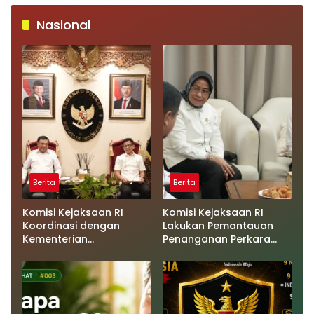
Nasional
Berita
Berita
Komisi Kejaksaan RI
Komisi Kejaksaan RI
Koordinasi dengan
Lakukan Pemantauan
Kementerian
Penanganan Perkara
Koordinator Bidang
Dugaan Korupsi dan
Politik dan Keamanan
TPPU yang Melibatkan
Terkait Pengawasan
Mantan Jampidsus, FA di
Penanganan Perkara
Kejaksaan Agung
Dugaan Korupsi dan