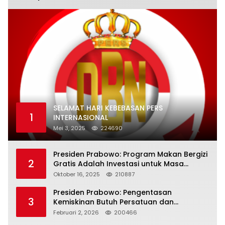
SELAMAT HARI KEBEBASAN PERS
1
INTERNASIONAL
Mei 3, 2025
224690
Presiden Prabowo: Program Makan Bergizi
2
Gratis Adalah Investasi untuk Masa
Depan Bangsa
Oktober 16, 2025
210887
Presiden Prabowo: Pengentasan
3
Kemiskinan Butuh Persatuan dan
Kepemimpinan yang Bertanggung Jawab
Februari 2, 2026
200466