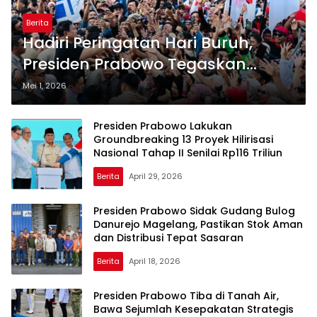
Berita
Hadiri Peringatan Hari Buruh,
Presiden Prabowo Tegaskan
Keberpihakan Negara pada
Mei 1, 2026
Pekerja
Presiden Prabowo Lakukan
Groundbreaking 13 Proyek Hilirisasi
Nasional Tahap II Senilai Rp116 Triliun
Berita
April 29, 2026
Presiden Prabowo Sidak Gudang Bulog
Danurejo Magelang, Pastikan Stok Aman
dan Distribusi Tepat Sasaran
Berita
April 18, 2026
Presiden Prabowo Tiba di Tanah Air,
Bawa Sejumlah Kesepakatan Strategis