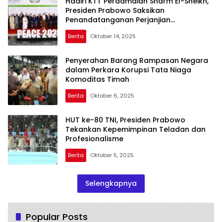
Hadiri KTT Perdamaian Sharm El-Sheikh,
Presiden Prabowo Saksikan
Penandatanganan Perjanjian
Perdamaian dan Penghentian Perang
Berita
Oktober 14, 2025
Gaza
Penyerahan Barang Rampasan Negara
dalam Perkara Korupsi Tata Niaga
Komoditas Timah
Berita
Oktober 6, 2025
HUT ke-80 TNI, Presiden Prabowo
Tekankan Kepemimpinan Teladan dan
Profesionalisme
Berita
Oktober 5, 2025
Selengkapnya
Popular Posts