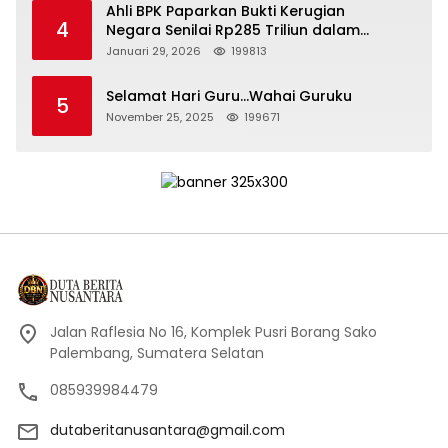
Ahli BPK Paparkan Bukti Kerugian
4
Negara Senilai Rp285 Triliun dalam
Persidangan Korupsi PT Pertamina
Januari 29, 2026
199813
Selamat Hari Guru…Wahai Guruku
5
November 25, 2025
199671
Jalan Raflesia No 16, Komplek Pusri Borang Sako
Palembang, Sumatera Selatan
085939984479
dutaberitanusantara@gmail.com