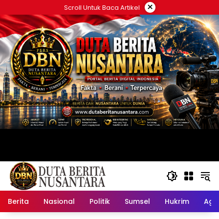
Langsung
×
Scroll Untuk Baca Artikel
ke
konten
Berita
Nasional
Politik
Sumsel
Hukrim
Ag