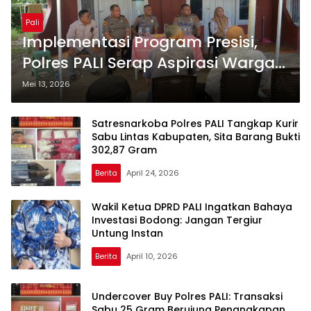
Pali
Implementasi Program Presisi,
Polres PALI Serap Aspirasi Warga
Lewat Agenda Bebusek
Mei 13, 2026
Satresnarkoba Polres PALI Tangkap Kurir
Sabu Lintas Kabupaten, Sita Barang Bukti
302,87 Gram
Berita
April 24, 2026
Wakil Ketua DPRD PALI Ingatkan Bahaya
Investasi Bodong: Jangan Tergiur
Untung Instan
Berita
April 10, 2026
Undercover Buy Polres PALI: Transaksi
Sabu 25 Gram Berujung Penangkapan