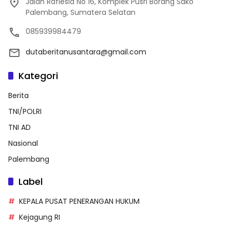
Jalan Raflesia No 16, Komplek Pusri Borang Sako
Palembang, Sumatera Selatan
085939984479
dutaberitanusantara@gmail.com
Kategori
Berita
TNI/POLRI
TNI AD
Nasional
Palembang
Label
KEPALA PUSAT PENERANGAN HUKUM
Kejagung RI