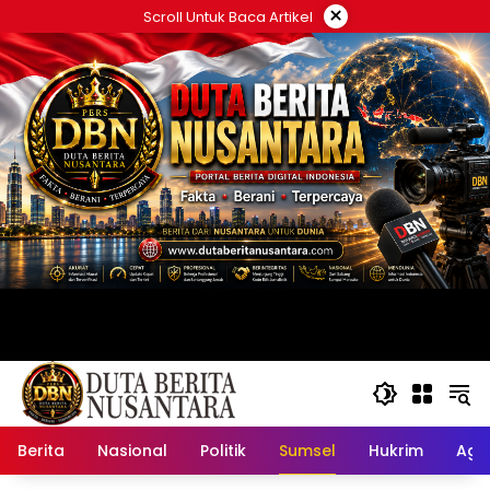
Langsung
×
Scroll Untuk Baca Artikel
ke
konten
Berita
Nasional
Politik
Sumsel
Hukrim
Ag