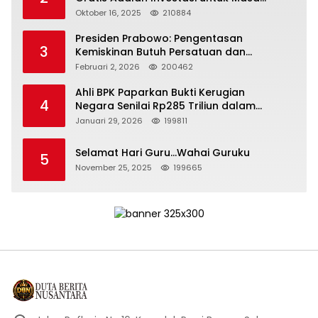
Depan Bangsa
Oktober 16, 2025
210884
Presiden Prabowo: Pengentasan
3
Kemiskinan Butuh Persatuan dan
Kepemimpinan yang Bertanggung Jawab
Februari 2, 2026
200462
Ahli BPK Paparkan Bukti Kerugian
4
Negara Senilai Rp285 Triliun dalam
Persidangan Korupsi PT Pertamina
Januari 29, 2026
199811
Selamat Hari Guru…Wahai Guruku
5
November 25, 2025
199665