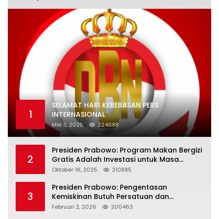
SELAMAT HARI KEBEBASAN PERS
1
INTERNASIONAL
Mei 3, 2025
224688
Presiden Prabowo: Program Makan Bergizi
2
Gratis Adalah Investasi untuk Masa
Depan Bangsa
Oktober 16, 2025
210885
Presiden Prabowo: Pengentasan
3
Kemiskinan Butuh Persatuan dan
Kepemimpinan yang Bertanggung Jawab
Februari 2, 2026
200463