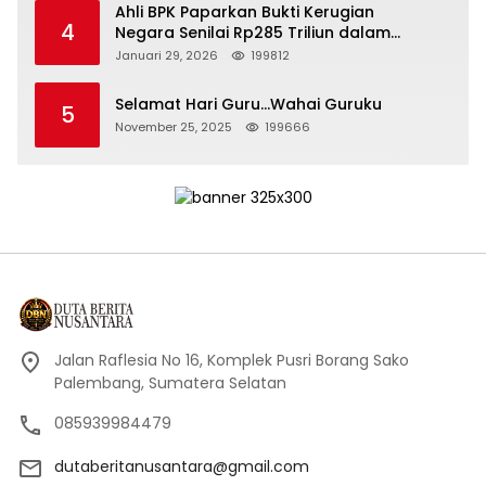
Ahli BPK Paparkan Bukti Kerugian
4
Negara Senilai Rp285 Triliun dalam
Persidangan Korupsi PT Pertamina
Januari 29, 2026
199812
Selamat Hari Guru…Wahai Guruku
5
November 25, 2025
199666
Jalan Raflesia No 16, Komplek Pusri Borang Sako
Palembang, Sumatera Selatan
085939984479
dutaberitanusantara@gmail.com