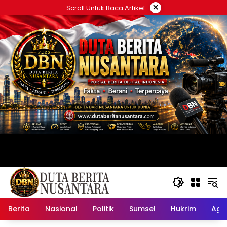
Langsung
×
Scroll Untuk Baca Artikel
ke
konten
Berita
Nasional
Politik
Sumsel
Hukrim
Ag