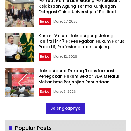
Perkuat Kemitraan Bidang Pendidikan,
Kejaksaan Agung Terima Kunjungan
Delegasi China University of Political
Science and Law (CUPL)
Berita
Maret 27, 2026
Kunker Virtual Jaksa Agung Jelang
Idulfitri 1447 H: Penegakan Hukum Harus
Proaktif, Profesional dan Junjung
Integritas
Berita
Maret 12, 2026
Jaksa Agung Dorong Transformasi
Penegakan Hukum Sektor SDA Melalui
Mekanisme Perjanjian Penundaan
Penuntutan dan Denda
Berita
Maret 9, 2026
Selengkapnya
Popular Posts