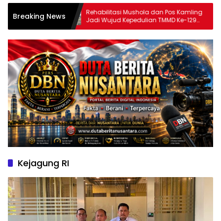
osial
Rehabilitasi Mushola dan Pos Kamling
T
Breaking News
shola
Jadi Wujud Kepedulian TMMD Ke-129
Ha
terhadap Kebutuhan Masyarakat
un
Kejagung RI