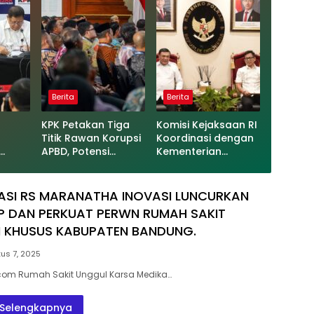
Berita
Berita
KPK Petakan Tiga
Komisi Kejaksaan RI
Titik Rawan Korupsi
Koordinasi dengan
APBD, Potensi
Kementerian
al
Kebocoran Daerah
Koordinator Bidang
r
Rp2,37 Triliun
Politik dan
at
Berhasil Dimitigasi
Keamanan Terkait
SI RS MARANATHA INOVASI LUNCURKAN
Pengawasan
P DAN PERKUAT PERWN RUMAH SAKIT
Penanganan
N KHUSUS KABUPATEN BANDUNG.
Perkara Dugaan
Korupsi dan TPPU
us 7, 2025
Mantan Jampidsus,
FA
com Rumah Sakit Unggul Karsa Medika…
Selengkapnya