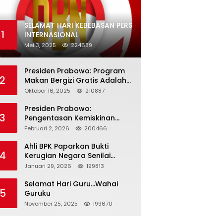
SELAMAT HARI KEBEBASAN PERS
1
INTERNASIONAL
Mei 3, 2025
224689
Presiden Prabowo: Program
2
Makan Bergizi Gratis Adalah
Investasi untuk Masa Depan
Oktober 16, 2025
210887
Bangsa
Presiden Prabowo:
3
Pengentasan Kemiskinan
Butuh Persatuan dan
Februari 2, 2026
200466
Kepemimpinan yang
Bertanggung Jawab
Ahli BPK Paparkan Bukti
4
Kerugian Negara Senilai
Rp285 Triliun dalam
Januari 29, 2026
199813
Persidangan Korupsi PT
Pertamina
Selamat Hari Guru…Wahai
5
Guruku
November 25, 2025
199670