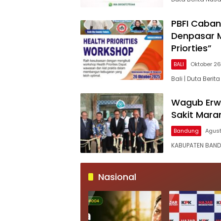
PBFI Caban
Denpasar M
Priorties”
BALI
Oktober 26
Bali | Duta Ber
Wagub Erw
Sakit Mara
Bandung
Agust
KABUPATEN BAND
Nasional