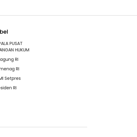
bel
PALA PUSAT
RANGAN HUKUM
jagung RI
menag RI
MI Setpres
esiden RI