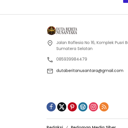
Jalan Raflesia No 16, Komplek Pusri
Sumatera Selatan
085939984479
dutaberitanusantara@gmail.com
Redaksi
Pedoman Media Siber