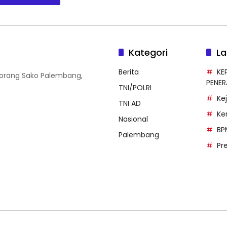
Kategori
La
Berita
KE
 Borang Sako Palembang,
PENE
TNI/POLRI
Ke
TNI AD
Ke
Nasional
BP
Palembang
Pr