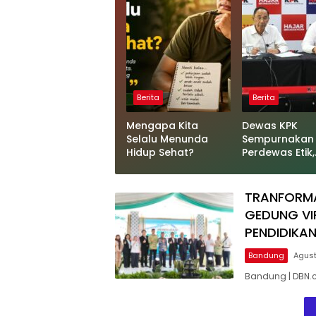
Berita
Berita
Mengapa Kita
Dewas KPK
Selalu Menunda
Sempurnakan
Hidup Sehat?
Perdewas Etik,
Sanksi Finansi
bagi Pelangga
Akan Diperber
TRANFORMA
GEDUNG VI
PENDIDIKA
Bandung
Agust
Bandung | DBN.