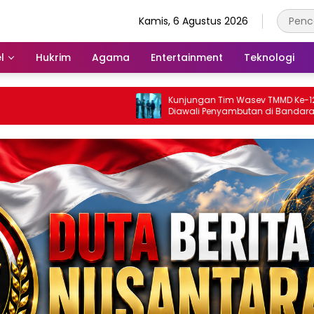
Kamis, 6 Agustus 2026
l
Hukrim
Agama
Entertainment
Teknologi
Kunjungan Tim Wasev TMMD Ke-129
Diawali Penyambutan di Bandara SMB II