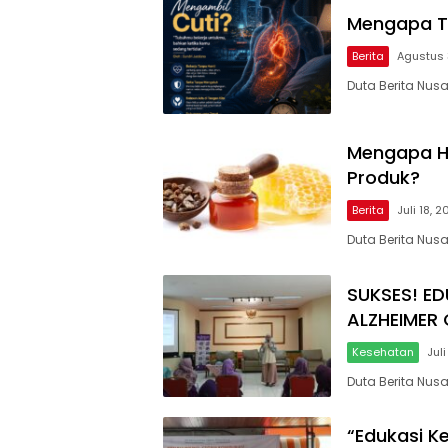
Mengapa Tu
Berita
Agustus 
Duta Berita Nus
Mengapa Hi
Produk?
Berita
Juli 18, 
Duta Berita Nus
SUKSES! ED
ALZHEIMER
Kesehatan
Juli
Duta Berita Nus
“Edukasi 