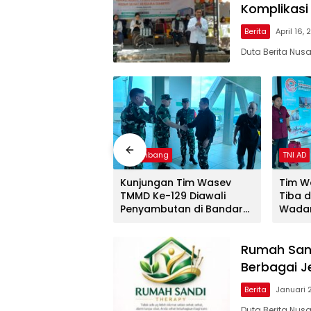
Komplikasi 
Berita
April 16,
Duta Berita Nu
Palembang
TNI AD
UTIH DI NEGERI
Kunjungan Tim Wasev
Tim W
TMMD Ke-129 Diawali
Tiba 
Penyambutan di Bandara
Wadan
SMB II
Penya
Rumah Sand
Berbagai J
Berita
Januari 
Duta Berita Nu