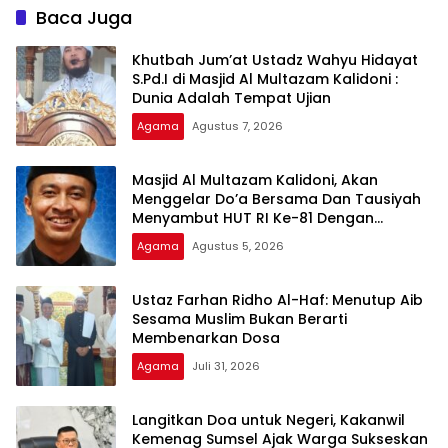
Dhamma
Baca Juga
Khutbah Jum’at Ustadz Wahyu Hidayat
S.Pd.I di Masjid Al Multazam Kalidoni :
Dunia Adalah Tempat Ujian
Agama
Agustus 7, 2026
Masjid Al Multazam Kalidoni, Akan
Menggelar Do’a Bersama Dan Tausiyah
Menyambut HUT RI Ke-81 Dengan
Pembicara Ustadz Qoim Nur’aini M.Pd
Agama
Agustus 5, 2026
Ustaz Farhan Ridho Al-Haf: Menutup Aib
Sesama Muslim Bukan Berarti
Membenarkan Dosa
Agama
Juli 31, 2026
Langitkan Doa untuk Negeri, Kakanwil
Kemenag Sumsel Ajak Warga Sukseskan