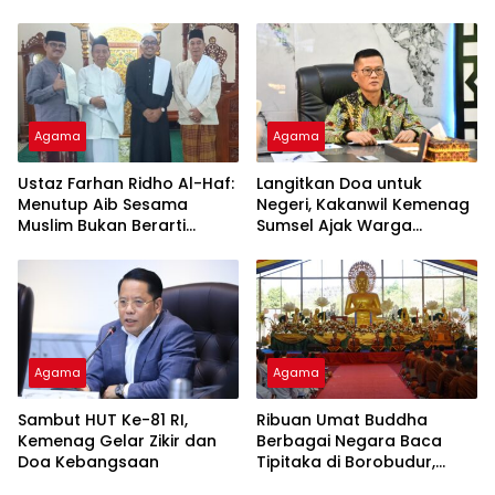
Kalidoni : Dunia Adalah
Tausiyah Menyambut HUT
Tempat Ujian
RI Ke-81 Dengan
Pembicara Ustadz Qoim
Nur’aini M.Pd
Agama
Agama
Ustaz Farhan Ridho Al-Haf:
Langitkan Doa untuk
Menutup Aib Sesama
Negeri, Kakanwil Kemenag
Muslim Bukan Berarti
Sumsel Ajak Warga
Membenarkan Dosa
Sukseskan Zikir dan Doa
Kebangsaan di Monas
Agama
Agama
Sambut HUT Ke-81 RI,
Ribuan Umat Buddha
Kemenag Gelar Zikir dan
Berbagai Negara Baca
Doa Kebangsaan
Tipitaka di Borobudur,
Perdalam Pemahaman