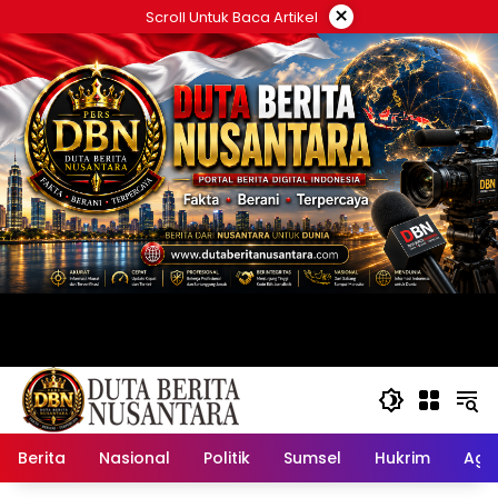
Langsung
×
Scroll Untuk Baca Artikel
ke
konten
Berita
Nasional
Politik
Sumsel
Hukrim
Ag