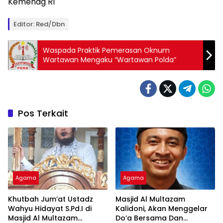
Kemenag RI
Editor: Red/Dbn
Waspada Praktik Pemerasan Oknum
Wartawan Mengaku “Wartawan Polda”
Pos Terkait
Agama
Agama
Khutbah Jum’at Ustadz
Masjid Al Multazam
Wahyu Hidayat S.Pd.I di
Kalidoni, Akan Menggelar
Masjid Al Multazam
Do’a Bersama Dan