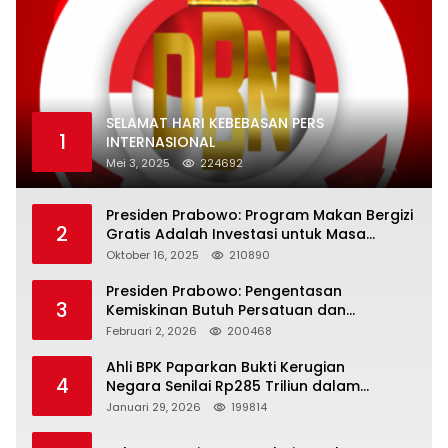
SELAMAT HARI KEBEBASAN PERS
1
INTERNASIONAL
Mei 3, 2025
224692
Presiden Prabowo: Program Makan Bergizi
2
Gratis Adalah Investasi untuk Masa
Depan Bangsa
Oktober 16, 2025
210890
Presiden Prabowo: Pengentasan
3
Kemiskinan Butuh Persatuan dan
Kepemimpinan yang Bertanggung Jawab
Februari 2, 2026
200468
Ahli BPK Paparkan Bukti Kerugian
4
Negara Senilai Rp285 Triliun dalam
Persidangan Korupsi PT Pertamina
Januari 29, 2026
199814