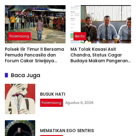
SMB II
Karakter, Afiqah
Khairunnisah Siap
Tampilkan Akting Terbaik
Palembang
Berita
Polsek Ilir Timur II Bersama
MA Tolak Kasasi Asit
Pemuda Pancasila dan
Chandra, Status Cagar
Forum Cakar Sriwijaya
Budaya Makam Pangeran
Gelar Sabuk Kamtibmas
Kramojayo Berkekuatan
Antisipasi Tawuran dan
Hukum Tetap
Baca Juga
Kejahatan Jalanan
BUSUK HATI
Palembang
Agustus 6, 2026
MEMATIKAN EGO SENTRIS