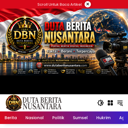
Langsung
×
Scroll Untuk Baca Artikel
ke
konten
Berita
Nasional
Politik
Sumsel
Hukrim
Ag