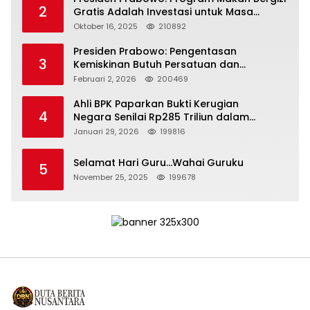
2
Gratis Adalah Investasi untuk Masa
Depan Bangsa
Oktober 16, 2025
210892
Presiden Prabowo: Pengentasan
3
Kemiskinan Butuh Persatuan dan
Kepemimpinan yang Bertanggung Jawab
Februari 2, 2026
200469
Ahli BPK Paparkan Bukti Kerugian
4
Negara Senilai Rp285 Triliun dalam
Persidangan Korupsi PT Pertamina
Januari 29, 2026
199816
Selamat Hari Guru…Wahai Guruku
5
November 25, 2025
199678