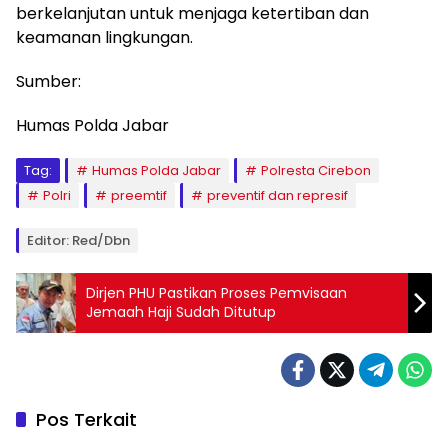
berkelanjutan untuk menjaga ketertiban dan
keamanan lingkungan.
Sumber:
Humas Polda Jabar
Tag:
Humas Polda Jabar
Polresta Cirebon
Polri
preemtif
preventif dan represif
Editor: Red/Dbn
Dirjen PHU Pastikan Proses Pemvisaan
Jemaah Haji Sudah Ditutup
Pos Terkait