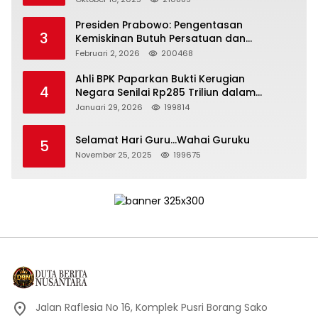
Presiden Prabowo: Pengentasan
3
Kemiskinan Butuh Persatuan dan
Kepemimpinan yang Bertanggung Jawab
Februari 2, 2026
200468
Ahli BPK Paparkan Bukti Kerugian
4
Negara Senilai Rp285 Triliun dalam
Persidangan Korupsi PT Pertamina
Januari 29, 2026
199814
Selamat Hari Guru…Wahai Guruku
5
November 25, 2025
199675
Jalan Raflesia No 16, Komplek Pusri Borang Sako