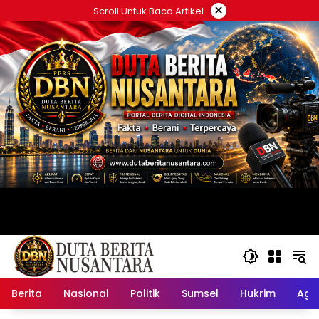
Langsung
×
Scroll Untuk Baca Artikel
ke
konten
Berita
Nasional
Politik
Sumsel
Hukrim
Ag