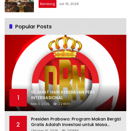
Bandung
Juli 16, 2026
Popular Posts
SELAMAT HARI KEBEBASAN PERS
1
INTERNASIONAL
Mei 3, 2025
224691
Presiden Prabowo: Program Makan Bergizi
2
Gratis Adalah Investasi untuk Masa
Depan Bangsa
Oktober 16, 2025
210889