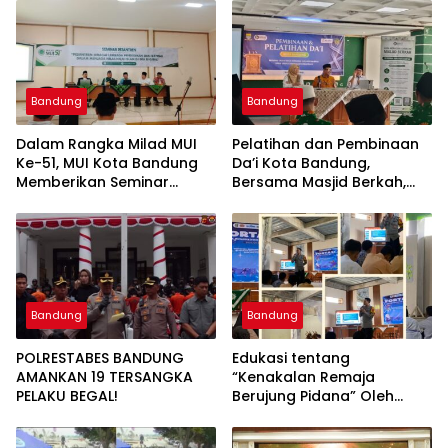
Bandung
Bandung
Dalam Rangka Milad MUI
Pelatihan dan Pembinaan
Ke-51, MUI Kota Bandung
Da’i Kota Bandung,
Memberikan Seminar
Bersama Masjid Berkah,
Pesantren Ke Seluruh
Bersama Kurangi Sampah
Pondok Pesantren di Kota
Bandung
Bandung
Bandung
POLRESTABES BANDUNG
Edukasi tentang
AMANKAN 19 TERSANGKA
“Kenakalan Remaja
PELAKU BEGAL!
Berujung Pidana” Oleh
Polsek Wilayah Gedebage
Kota Bandung di SMK