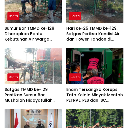
Berita
Berita
Sumur Bor TMMD ke-129
Hari Ke-25 TMMD ke-129,
Diharapkan Bantu
Satgas Periksa Kondisi Air
Kebutuhan Air Warga
dan Tower Tandon di
Talang Betutu
Talang Betutu
Berita
Berita
Satgas TMMD ke-129
Enam Tersangka Korupsi
Pastikan Sumur Bor
Tata Kelola Minyak Mentah
Musholah Hidayatullah
PETRAL, PES dan ISC
Siap Dimanfaatkan Warga
Diserahkan ke Penuntut
Umum