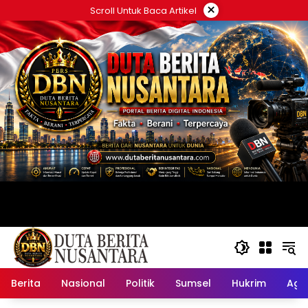
Langsung
×
Scroll Untuk Baca Artikel
ke
konten
Berita
Nasional
Politik
Sumsel
Hukrim
Ag