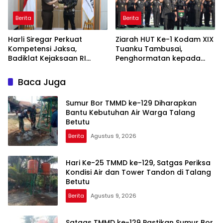
Berita
Berita
Harli Siregar Perkuat
Ziarah HUT Ke-1 Kodam XIX
Kompetensi Jaksa,
Tuanku Tambusai,
Badiklat Kejaksaan RI
Penghormatan kepada
Gandeng BNSP Wujudkan
Pahlawan Berlangsung
Sertifikasi Profesional
Khidmat
Baca Juga
Sumur Bor TMMD ke-129 Diharapkan
Bantu Kebutuhan Air Warga Talang
Betutu
Berita
Agustus 9, 2026
Hari Ke-25 TMMD ke-129, Satgas Periksa
Kondisi Air dan Tower Tandon di Talang
Betutu
Berita
Agustus 9, 2026
Satgas TMMD ke-129 Pastikan Sumur Bor