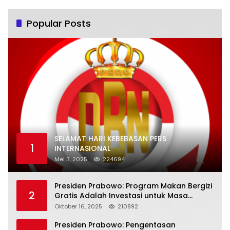
Popular Posts
SELAMAT HARI KEBEBASAN PERS
1
INTERNASIONAL
Mei 3, 2025
224694
Presiden Prabowo: Program Makan Bergizi
2
Gratis Adalah Investasi untuk Masa
Depan Bangsa
Oktober 16, 2025
210892
Presiden Prabowo: Pengentasan