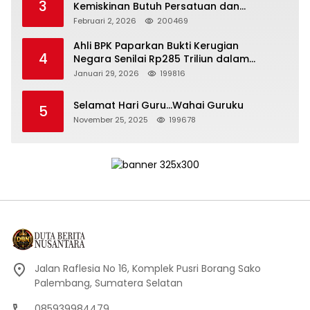
3
Kemiskinan Butuh Persatuan dan
Kepemimpinan yang Bertanggung Jawab
Februari 2, 2026
200469
Ahli BPK Paparkan Bukti Kerugian
4
Negara Senilai Rp285 Triliun dalam
Persidangan Korupsi PT Pertamina
Januari 29, 2026
199816
Selamat Hari Guru…Wahai Guruku
5
November 25, 2025
199678
Jalan Raflesia No 16, Komplek Pusri Borang Sako
Palembang, Sumatera Selatan
085939984479