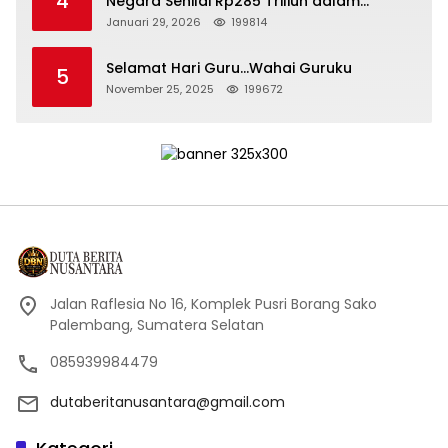
4
Negara Senilai Rp285 Triliun dalam
Persidangan Korupsi PT Pertamina
Januari 29, 2026
199814
Selamat Hari Guru…Wahai Guruku
5
November 25, 2025
199672
Jalan Raflesia No 16, Komplek Pusri Borang Sako
Palembang, Sumatera Selatan
085939984479
dutaberitanusantara@gmail.com