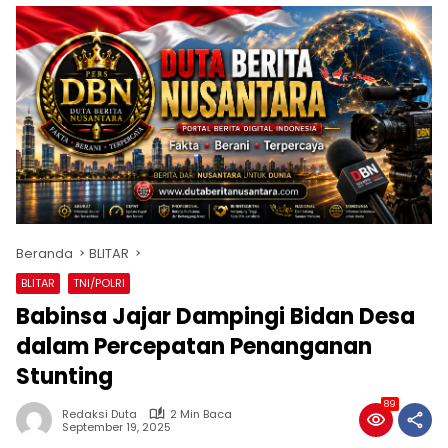
Beranda
BLITAR
BLITAR
TNI/POLRI
Babinsa Jajar Dampingi Bidan Desa
dalam Percepatan Penanganan
Stunting
89
Redaksi Duta
2 Min Baca
September 19, 2025