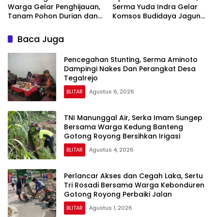
Warga Gelar Penghijauan,
Serma Yuda Indra Gelar
Tanam Pohon Durian dan
Komsos Budidaya Jagung
Nangka
Bersama Poktan Margo
Utomo
Baca Juga
Pencegahan Stunting, Serma Aminoto
Dampingi Nakes Dan Perangkat Desa
Tegalrejo
BLITAR
Agustus 6, 2026
TNI Manunggal Air, Serka Imam Sungep
Bersama Warga Kedung Banteng
Gotong Royong Bersihkan Irigasi
BLITAR
Agustus 4, 2026
Perlancar Akses dan Cegah Laka, Sertu
Tri Rosadi Bersama Warga Kebonduren
Gotong Royong Perbaiki Jalan
BLITAR
Agustus 1, 2026