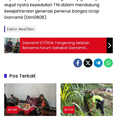
wujud nyata kepedulian TNI dalam mendukung
kesejahteraan generasi penerus bangsa Ucap
Danramil (Dim0808).
Editor: Red/Dbn
Danramil 07/PDA Tangerang Selatan
Bersama Forum Sahabat Danramil
Silaturahmi Ke Sekolah MI AL Islamiyah Parigi
Baru
Pos Terkait
BLITAR
BLITAR