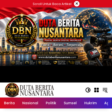
Langsung
×
Scroll Untuk Baca Artikel
ke
konten
Berita
Nasional
Politik
Sumsel
Hukrim
Ag