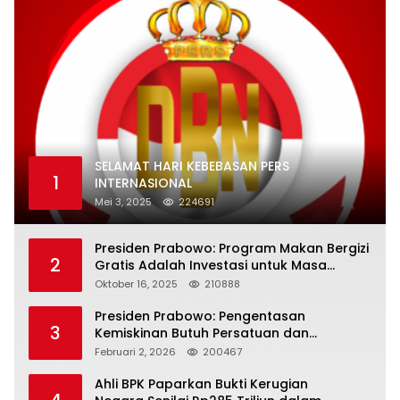
SELAMAT HARI KEBEBASAN PERS
1
INTERNASIONAL
Mei 3, 2025
224691
Presiden Prabowo: Program Makan Bergizi
2
Gratis Adalah Investasi untuk Masa
Depan Bangsa
Oktober 16, 2025
210888
Presiden Prabowo: Pengentasan
3
Kemiskinan Butuh Persatuan dan
Kepemimpinan yang Bertanggung Jawab
Februari 2, 2026
200467
Ahli BPK Paparkan Bukti Kerugian