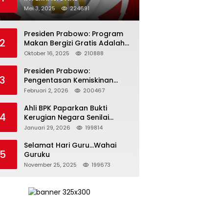
Mei 3, 2025
224691
Presiden Prabowo: Program
2
Makan Bergizi Gratis Adalah
Investasi untuk Masa Depan
Oktober 16, 2025
210888
Bangsa
Presiden Prabowo:
3
Pengentasan Kemiskinan
Butuh Persatuan dan
Februari 2, 2026
200467
Kepemimpinan yang
Bertanggung Jawab
Ahli BPK Paparkan Bukti
4
Kerugian Negara Senilai
Rp285 Triliun dalam
Januari 29, 2026
199814
Persidangan Korupsi PT
Pertamina
Selamat Hari Guru…Wahai
5
Guruku
November 25, 2025
199673