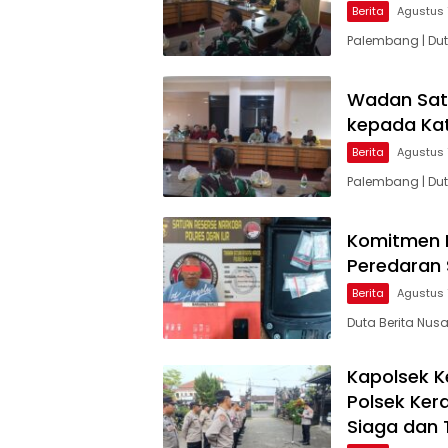
Berita
Agustus 
Palembang | Dut
Wadan Sat
kepada Ka
Berita
Agustus 
Palembang | Du
Komitmen B
Peredaran 
Berita
Agustus 
Duta Berita Nusa
Kapolsek K
Polsek Ker
Siaga dan