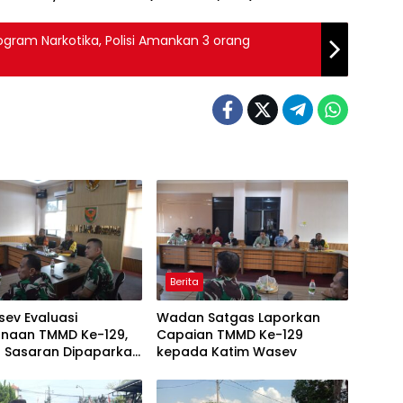
gram Narkotika, Polisi Amankan 3 orang
Berita
ev Evaluasi
Wadan Satgas Laporkan
anaan TMMD Ke-129,
Capaian TMMD Ke-129
s Sasaran Dipaparkan
kepada Katim Wasev
Satgas