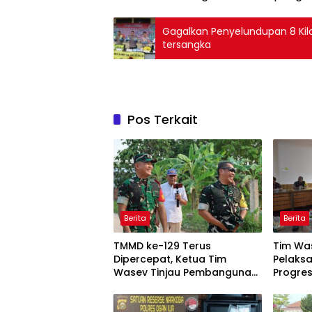
Gagalkan Penyelundupan 8 Kilo
tersangka
Pos Terkait
Berita
Berita
TMMD ke-129 Terus
Tim Was
Dipercepat, Ketua Tim
Pelaks
Wasev Tinjau Pembangunan
Progre
Jalan di Talang Jambe
Wadan 