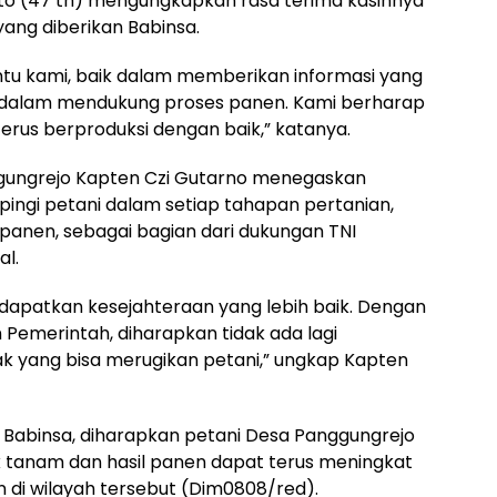
nto (47 th) mengungkapkan rasa terima kasihnya
ang diberikan Babinsa.
tu kami, baik dalam memberikan informasi yang
 dalam mendukung proses panen. Kami berharap
terus berproduksi dengan baik,” katanya.
gungrejo Kapten Czi Gutarno menegaskan
ngi petani dalam setiap tahapan pertanian,
 panen, sebagai bagian dari dukungan TNI
l.
dapatkan kesejahteraan yang lebih baik. Dengan
Pemerintah, diharapkan tidak ada lagi
ak yang bisa merugikan petani,” ungkap Kapten
Babinsa, diharapkan petani Desa Panggungrejo
tanam dan hasil panen dapat terus meningkat
di wilayah tersebut (Dim0808/red).