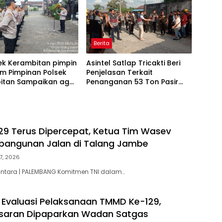
Berita
ek Kerambitan pimpin
Asintel Satlap Tricakti Beri
m Pimpinan Polsek
Penjelasan Terkait
itan Sampaikan agar
Penanganan 53 Ton Pasir
l selalu Siaga dan
Timah di Air Merbau
p terhadap
bangan Situasi
9 Terus Dipercepat, Ketua Tim Wasev
bangunan Jalan di Talang Jambe
7, 2026
antara | PALEMBANG Komitmen TNI dalam…
Evaluasi Pelaksanaan TMMD Ke-129,
asaran Dipaparkan Wadan Satgas