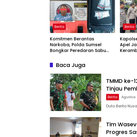
Berita
Berita
Komitmen Berantas
Kapols
Narkoba, Polda Sumsel
Apel Ja
Bongkar Peredaran Sabu
Keramb
dan Amankan Pengedar
Persone
Residivis
Tangga
Baca Juga
Perkem
TMMD ke-12
Tinjau Pem
Berita
Agustus 
Duta Berita Nus
Tim Wasev 
Progres S