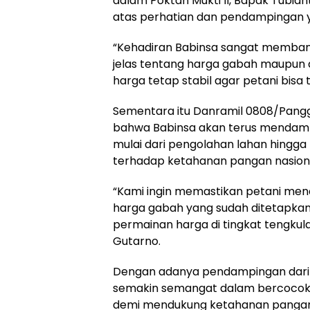
dalam Poktan Mukti II, Bapak Tubia
atas perhatian dan pendampingan y
“Kehadiran Babinsa sangat memban
jelas tentang harga gabah maupun
harga tetap stabil agar petani bisa 
Sementara itu Danramil 0808/Pang
bahwa Babinsa akan terus mendampi
mulai dari pengolahan lahan hingga
terhadap ketahanan pangan nasiona
“Kami ingin memastikan petani men
harga gabah yang sudah ditetapkan 
permainan harga di tingkat tengkul
Gutarno.
Dengan adanya pendampingan dari 
semakin semangat dalam bercocok 
demi mendukung ketahanan pangan 