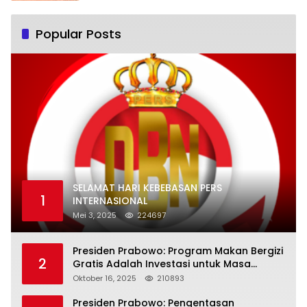
Popular Posts
SELAMAT HARI KEBEBASAN PERS
1
INTERNASIONAL
Mei 3, 2025
224697
Presiden Prabowo: Program Makan Bergizi
2
Gratis Adalah Investasi untuk Masa
Depan Bangsa
Oktober 16, 2025
210893
Presiden Prabowo: Pengentasan