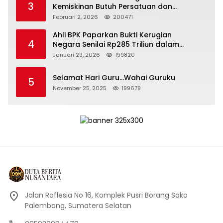
3
Kemiskinan Butuh Persatuan dan
Kepemimpinan yang Bertanggung Jawab
Februari 2, 2026
200471
Ahli BPK Paparkan Bukti Kerugian
4
Negara Senilai Rp285 Triliun dalam
Persidangan Korupsi PT Pertamina
Januari 29, 2026
199820
Selamat Hari Guru…Wahai Guruku
5
November 25, 2025
199679
Jalan Raflesia No 16, Komplek Pusri Borang Sako
Palembang, Sumatera Selatan