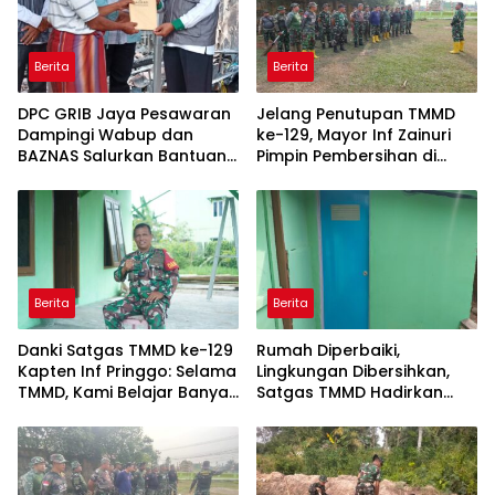
Berita
Berita
DPC GRIB Jaya Pesawaran
Jelang Penutupan TMMD
Dampingi Wabup dan
ke-129, Mayor Inf Zainuri
BAZNAS Salurkan Bantuan
Pimpin Pembersihan di
Korban Kebakaran di Way
Talang Jambe
Harong
Berita
Berita
Danki Satgas TMMD ke-129
Rumah Diperbaiki,
Kapten Inf Pringgo: Selama
Lingkungan Dibersihkan,
TMMD, Kami Belajar Banyak
Satgas TMMD Hadirkan
dari Masyarakat
Kenyamanan untuk Pak
Karyo