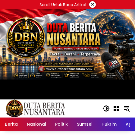
Langsung
×
Scroll Untuk Baca Artikel
ke
konten
Berita
Nasional
Politik
Sumsel
Hukrim
Ag