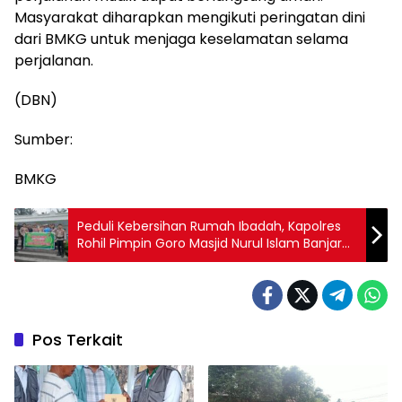
Masyarakat diharapkan mengikuti peringatan dini
dari BMKG untuk menjaga keselamatan selama
perjalanan.
(DBN)
Sumber:
BMKG
Peduli Kebersihan Rumah Ibadah, Kapolres
Rohil Pimpin Goro Masjid Nurul Islam Banjar
XII
Pos Terkait