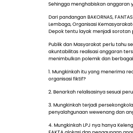
Sehingga menghabiskan anggaran ya
Dari pandangan BAKORNAS, FANTAST
Lembaga, Organisasi Kemasyarakata
Depok tentu layak menjadi sorotan p
Publik dan Masyarakat perlu tahu 
akuntabilitas realisasi anggaran te
menimbulkan polemik dan berbagai 
1. Mungkinkah itu yang menerima re
organisasi fiktif?
2. Benarkah relalisasinya sesuai per
3. Mungkinkah terjadi persekongko
penyalahgunaan wewenang dan ang
4. Mungkinkah LPJ nya hanya Keleng
FAKTA alokasi dan penggunaan angg