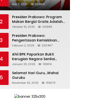
Mei 3, 2025
224691
Presiden Prabowo: Program
2
Makan Bergizi Gratis Adalah
Investasi untuk Masa Depan
Oktober 16, 2025
210888
Bangsa
Presiden Prabowo:
3
Pengentasan Kemiskinan
Butuh Persatuan dan
Februari 2, 2026
200467
Kepemimpinan yang
Bertanggung Jawab
Ahli BPK Paparkan Bukti
4
Kerugian Negara Senilai
Rp285 Triliun dalam
Januari 29, 2026
199814
Persidangan Korupsi PT
Pertamina
Selamat Hari Guru…Wahai
5
Guruku
November 25, 2025
199673