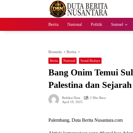
Langsung
ke
konten
Berita
Nasional
Politik
Sumsel
Beranda
Berita
Berita
Nasional
Sosial-Budaya
Bang Onim Temui Sul
Palestina dan Sejara
Redaksi Duta
2 Min Baca
April 19, 2025
Palembang, Duta Berita Nusantara.com