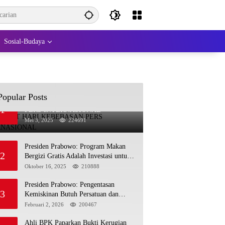
Sosial-Budaya
Popular Posts
SELAMAT HARI KEBEBASAN
1
PERS INTERNASIONAL
Mei 3, 2025
224691
Presiden Prabowo: Program Makan
2
Bergizi Gratis Adalah Investasi untuk
Masa Depan Bangsa
Oktober 16, 2025
210888
Presiden Prabowo: Pengentasan
3
Kemiskinan Butuh Persatuan dan
Kepemimpinan yang Bertanggung
Februari 2, 2026
200467
Jawab
Ahli BPK Paparkan Bukti Kerugian