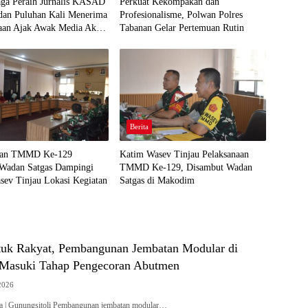
aga Peraih Jurnalis KASAD
Perkuat Kekompakan dan
n Puluhan Kali Menerima
Profesionalisme, Polwan Polres
aan Ajak Awak Media Aktif
Tabanan Gelar Pertemuan Rutin
 Kegiatan TNI
Berita
san TMMD Ke-129
Katim Wasev Tinjau Pelaksanaan
 Wadan Satgas Dampingi
TMMD Ke-129, Disambut Wadan
sev Tinjau Lokasi Kegiatan
Satgas di Makodim
tuk Rakyat, Pembangunan Jembatan Modular di
 Masuki Tahap Pengecoran Abutmen
2026
ra | Gunungsitoli Pembangunan jembatan modular…