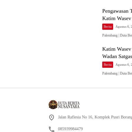
Pengawasan 
Katim Wasev 
Berita
Agustus 6, 
Palembang | Duta B
Katim Wasev
Wadan Satga
Berita
Agustus 6, 
Palembang | Duta Be
Jalan Raflesia No 16, Komplek Pusri Boran
085939984479