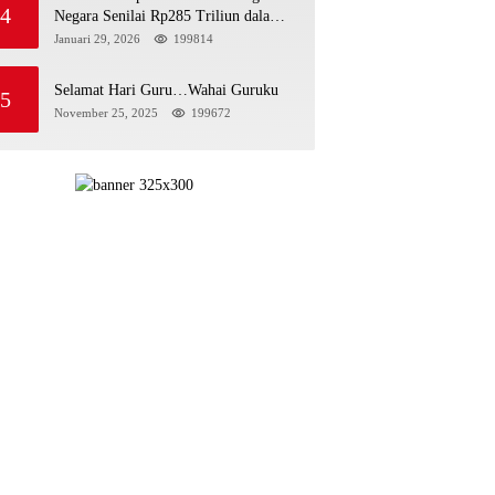
4
Negara Senilai Rp285 Triliun dalam
Persidangan Korupsi PT Pertamina
Januari 29, 2026
199814
Selamat Hari Guru…Wahai Guruku
5
November 25, 2025
199672