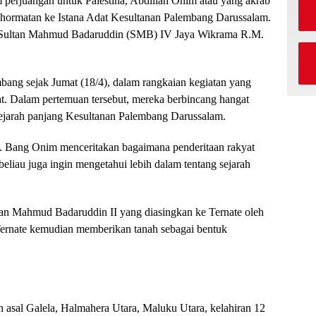
 perjuangan untuk Palestina, Abdillah Onim atau yang akrab
hormatan ke Istana Adat Kesultanan Palembang Darussalam.
h Sultan Mahmud Badaruddin (SMB) IV Jaya Wikrama R.M.
bang sejak Jumat (18/4), dalam rangkaian kegiatan yang
dat. Dalam pertemuan tersebut, mereka berbincang hangat
sejarah panjang Kesultanan Palembang Darussalam.
dat. Bang Onim menceritakan bagaimana penderitaan rakyat
, beliau juga ingin mengetahui lebih dalam tentang sejarah
tan Mahmud Badaruddin II yang diasingkan ke Ternate oleh
Ternate kemudian memberikan tanah sebagai bentuk
 asal Galela, Halmahera Utara, Maluku Utara, kelahiran 12