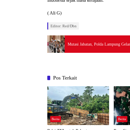
Indonesia sejak masa kerajaan.
( Ali G)
Editor: Red/Dbn
Mutasi Jabatan, Polda Lampung Gelar
Pos Terkait
Berita
Berita