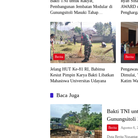
Bakti TNI untuk Rakyat,
Ryan Sin
Pembangunan Jembatan Modular di
AWARD da
Gunungsitoli Masuki Tahap
Pengharg
Pengecoran Abutmen
Publikasi
Berita
Berita
Jelang HUT Ke-81 RI, Babinsa
Pengawa
Kesiut Pimpin Karya Bakti Libatkan
Dimulai,
Mahasiswa Universitas Udayana
Katim Wa
Baca Juga
Bakti TNI un
Gunungsitoli
Berita
Agustus 6, 
Duta Berita Nusanta