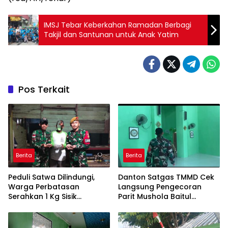
IMSJ Tebar Keberkahan Ramadan Berbagi
Takjil dan Santunan untuk Anak Yatim
Pos Terkait
Berita
Berita
Peduli Satwa Dilindungi,
Danton Satgas TMMD Cek
Warga Perbatasan
Langsung Pengecoran
Serahkan 1 Kg Sisik
Parit Mushola Baitul
Trenggiling ke Satgas
Maghfurin
Pamtas RI-Malaysia
Yonarmed 19/Bogani