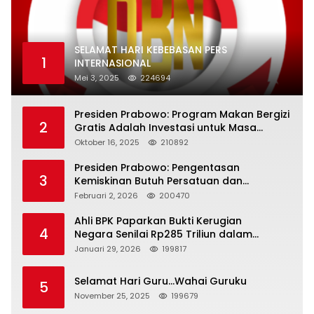
SELAMAT HARI KEBEBASAN PERS
1
INTERNASIONAL
Mei 3, 2025
224694
Presiden Prabowo: Program Makan Bergizi
2
Gratis Adalah Investasi untuk Masa
Depan Bangsa
Oktober 16, 2025
210892
Presiden Prabowo: Pengentasan
3
Kemiskinan Butuh Persatuan dan
Kepemimpinan yang Bertanggung Jawab
Februari 2, 2026
200470
Ahli BPK Paparkan Bukti Kerugian
4
Negara Senilai Rp285 Triliun dalam
Persidangan Korupsi PT Pertamina
Januari 29, 2026
199817
Selamat Hari Guru…Wahai Guruku
5
November 25, 2025
199679