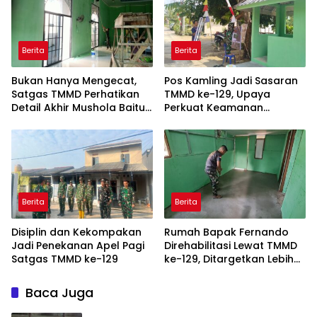
Berita
Berita
Bukan Hanya Mengecat,
Pos Kamling Jadi Sasaran
Satgas TMMD Perhatikan
TMMD ke-129, Upaya
Detail Akhir Mushola Baitul
Perkuat Keamanan
Maghfurin
Berbasis Masyarakat
Berita
Berita
Disiplin dan Kekompakan
Rumah Bapak Fernando
Jadi Penekanan Apel Pagi
Direhabilitasi Lewat TMMD
Satgas TMMD ke-129
ke-129, Ditargetkan Lebih
Aman dan Nyaman
Baca Juga