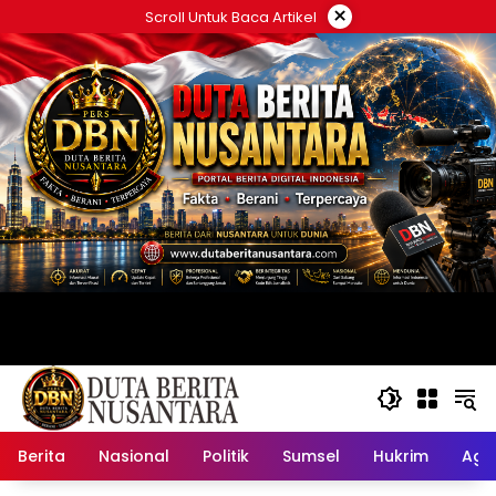
Langsung
×
Scroll Untuk Baca Artikel
ke
konten
Berita
Nasional
Politik
Sumsel
Hukrim
Ag