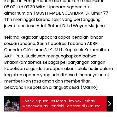
Kegiatan Pengamanan dilaksanakan mulai Pukul
08.00 s/d 09.30 Wita. Upacara Ngaben a. n.
almarhum an: l GUSTI MADE SULANDRA, Lk, umur 77
Thn meninggal karena sakit yang bertanggung
jawab bendesa Adat Batuaji Drh I Wayan Murjana.
selama kegiatan upacara dapat berjalan lancar
sesuai rencana. Seijin Kapolres Tabanan AKBP
Chandra C.Kesuma,S.I.K., M.H., Kapolsek Kerambitan
AKP I Putu Budiawan mengungkapkan bahwa
Bhabinkamtibmas sebagai perpanjangan tangan
Kepolisian di garda terdepan akan selalu hadir dalam
kegiatan apapun yang ada di desa binaannya untuk
memberikan rasa aman dan memberikan
pelayanan Kepolisian di tingkat desa. (Marno)
Polsek Pupuan Bersama Tim SAR Berhasil
Mengevakuasi Pendaki Tersesat di Gunung
Batukaru