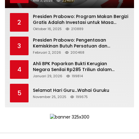
Mei 3, 2025
224691
Presiden Prabowo: Program Makan Bergizi
2
Gratis Adalah Investasi untuk Masa
Depan Bangsa
Oktober 16, 2025
210889
Presiden Prabowo: Pengentasan
3
Kemiskinan Butuh Persatuan dan
Kepemimpinan yang Bertanggung Jawab
Februari 2, 2026
200468
Ahli BPK Paparkan Bukti Kerugian
4
Negara Senilai Rp285 Triliun dalam
Persidangan Korupsi PT Pertamina
Januari 29, 2026
199814
Selamat Hari Guru…Wahai Guruku
5
November 25, 2025
199675