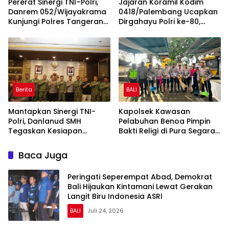
Pererat Sinergi TNI–Polri,
Jajaran Koramil Kodim
Danrem 052/Wijayakrama
0418/Palembang Ucapkan
Kunjungi Polres Tangerang
Dirgahayu Polri ke-80,
Selatan
Perkuat Sinergitas TNI-Polri
Berita
BALI
Mantapkan Sinergi TNI-
Kapolsek Kawasan
Polri, Danlanud SMH
Pelabuhan Benoa Pimpin
Tegaskan Kesiapan
Bakti Religi di Pura Segara,
Dukung Penuh Polda
Perkuat Kepedulian dan
Sumsel
Kebersamaan dengan
Baca Juga
Masyarakat
Peringati Seperempat Abad, Demokrat
Bali Hijaukan Kintamani Lewat Gerakan
Langit Biru Indonesia ASRI
BALI
Juli 24, 2026