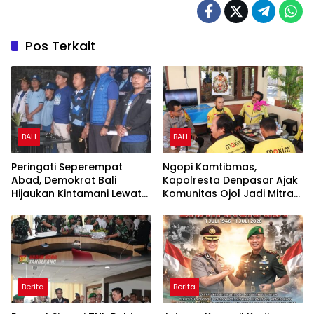
Pos Terkait
BALI
BALI
Peringati Seperempat
Ngopi Kamtibmas,
Abad, Demokrat Bali
Kapolresta Denpasar Ajak
Hijaukan Kintamani Lewat
Komunitas Ojol Jadi Mitra
Gerakan Langit Biru
Strategis Jaga Keamanan
Indonesia ASRI
Kota
Berita
Berita