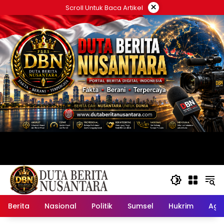
Langsung
×
Scroll Untuk Baca Artikel
ke
konten
Berita
Nasional
Politik
Sumsel
Hukrim
Ag