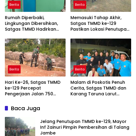
Berita
Berita
Rumah Diperbaiki,
Memasuki Tahap Akhir,
Lingkungan Dibersihkan,
Satgas TMMD ke-129
Satgas TMMD Hadirkan
Pastikan Lokasi Penutupan
Kenyamanan untuk Pak
Bersih dan Siap
Karyo
Berita
Berita
Hari Ke-26, Satgas TMMD
Malam di Poskotis Penuh
ke-129 Percepat
Cerita, Satgas TMMD dan
Pengerjaan Jalan 750
Karang Taruna Larut
Meter di Talang Jambe
dalam Suasana
Kekeluargaan
Baca Juga
Jelang Penutupan TMMD ke-129, Mayor
Inf Zainuri Pimpin Pembersihan di Talang
Jambe