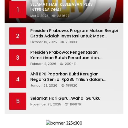
SELAMAT HARI KEBEBASAN PERS
1
INTERNASIONAL
Mei 3, 2025
224697
Presiden Prabowo: Program Makan Bergizi
2
Gratis Adalah Investasi untuk Masa
Depan Bangsa
Oktober 16, 2025
210893
Presiden Prabowo: Pengentasan
3
Kemiskinan Butuh Persatuan dan
Kepemimpinan yang Bertanggung Jawab
Februari 2, 2026
200471
Ahli BPK Paparkan Bukti Kerugian
4
Negara Senilai Rp285 Triliun dalam
Persidangan Korupsi PT Pertamina
Januari 29, 2026
199820
Selamat Hari Guru…Wahai Guruku
5
November 25, 2025
199679