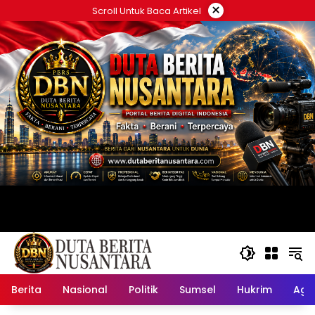
Langsung
×
Scroll Untuk Baca Artikel
ke
konten
Berita
Nasional
Politik
Sumsel
Hukrim
Ag