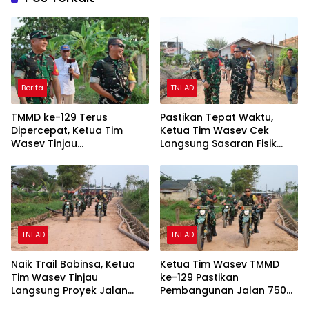
Berita
TNI AD
TMMD ke-129 Terus
Pastikan Tepat Waktu,
Dipercepat, Ketua Tim
Ketua Tim Wasev Cek
Wasev Tinjau
Langsung Sasaran Fisik
Pembangunan Jalan di
TMMD Kodim
Talang Jambe
0418/Palembang
TNI AD
TNI AD
Naik Trail Babinsa, Ketua
Ketua Tim Wasev TMMD
Tim Wasev Tinjau
ke-129 Pastikan
Langsung Proyek Jalan
Pembangunan Jalan 750
TMMD di Talang Jambe
Meter Berjalan Sesuai