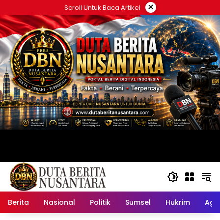
Langsung
×
Scroll Untuk Baca Artikel
ke
konten
Berita
Nasional
Politik
Sumsel
Hukrim
Ag