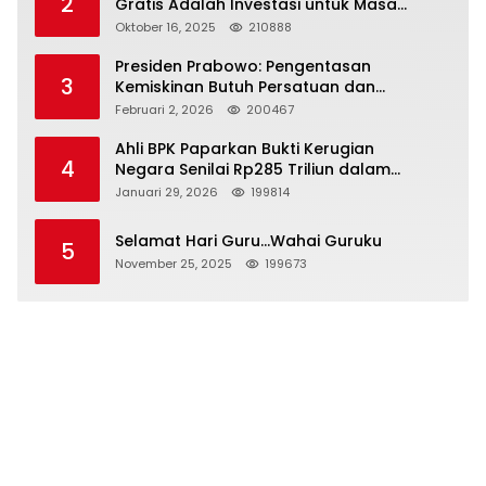
2
Gratis Adalah Investasi untuk Masa
Depan Bangsa
Oktober 16, 2025
210888
Presiden Prabowo: Pengentasan
3
Kemiskinan Butuh Persatuan dan
Kepemimpinan yang Bertanggung Jawab
Februari 2, 2026
200467
Ahli BPK Paparkan Bukti Kerugian
4
Negara Senilai Rp285 Triliun dalam
Persidangan Korupsi PT Pertamina
Januari 29, 2026
199814
Selamat Hari Guru…Wahai Guruku
5
November 25, 2025
199673