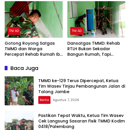
Target
TNI AD
TNI AD
Gotong Royong Satgas
Dansatgas TMMD: Rehab
TMMD dan Warga
RTLH Bukan Sekadar
Percepat Rehab Rumah Ibu
Bangun Rumah, Tapi
Sriyanti
Bangun Harapan Warga
Baca Juga
TMMD ke-129 Terus Dipercepat, Ketua
Tim Wasev Tinjau Pembangunan Jalan di
Talang Jambe
Berita
Agustus 7, 2026
Pastikan Tepat Waktu, Ketua Tim Wasev
Cek Langsung Sasaran Fisik TMMD Kodim
0418/Palembang