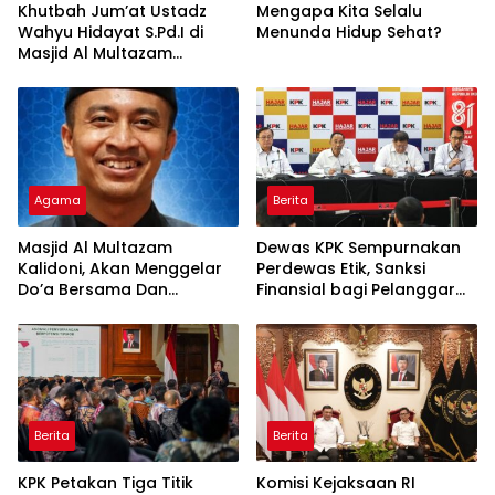
Khutbah Jum’at Ustadz
Mengapa Kita Selalu
Wahyu Hidayat S.Pd.I di
Menunda Hidup Sehat?
Masjid Al Multazam
Kalidoni : Dunia Adalah
Tempat Ujian
Agama
Berita
Masjid Al Multazam
Dewas KPK Sempurnakan
Kalidoni, Akan Menggelar
Perdewas Etik, Sanksi
Do’a Bersama Dan
Finansial bagi Pelanggar
Tausiyah Menyambut HUT
Akan Diperberat
RI Ke-81 Dengan
Pembicara Ustadz Qoim
Nur’aini M.Pd
Berita
Berita
KPK Petakan Tiga Titik
Komisi Kejaksaan RI