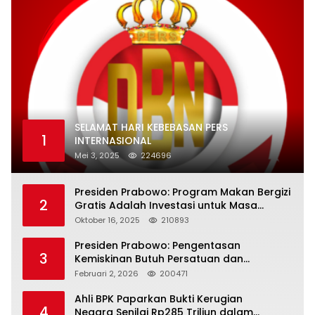
SELAMAT HARI KEBEBASAN PERS
1
INTERNASIONAL
Mei 3, 2025
224696
Presiden Prabowo: Program Makan Bergizi
2
Gratis Adalah Investasi untuk Masa
Depan Bangsa
Oktober 16, 2025
210893
Presiden Prabowo: Pengentasan
3
Kemiskinan Butuh Persatuan dan
Kepemimpinan yang Bertanggung Jawab
Februari 2, 2026
200471
Ahli BPK Paparkan Bukti Kerugian
4
Negara Senilai Rp285 Triliun dalam