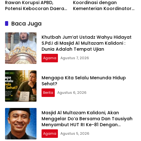
Rawan Korupsi APBD,
Koordinasi dengan
Potensi Kebocoran Daerah
Kementerian Koordinator
Rp2,37 Triliun Berhasil
Bidang Politik dan
Dimitigasi
Keamanan Terkait
Baca Juga
Pengawasan Penanganan
Perkara Dugaan Korupsi
Khutbah Jum’at Ustadz Wahyu Hidayat
dan TPPU Mantan
S.Pd.I di Masjid Al Multazam Kalidoni :
Jampidsus, FA
Dunia Adalah Tempat Ujian
Agama
Agustus 7, 2026
Mengapa Kita Selalu Menunda Hidup
Sehat?
Berita
Agustus 6, 2026
Masjid Al Multazam Kalidoni, Akan
Menggelar Do’a Bersama Dan Tausiyah
Menyambut HUT RI Ke-81 Dengan
Pembicara Ustadz Qoim Nur’aini M.Pd
Agama
Agustus 5, 2026