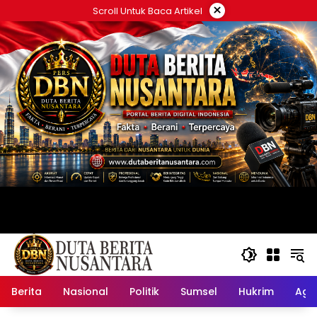
Langsung
×
Scroll Untuk Baca Artikel
ke
konten
Berita
Nasional
Politik
Sumsel
Hukrim
Ag