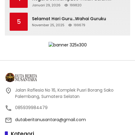
Persidangan Korupsi PT Pertamina
Januari 29, 2026
199820
Selamat Hari Guru…Wahai Guruku
5
November 25, 2025
199679
Jalan Raflesia No 16, Komplek Pusri Borang Sako
Palembang, Sumatera Selatan
085939984479
dutaberitanusantara@gmail.com
Kategori