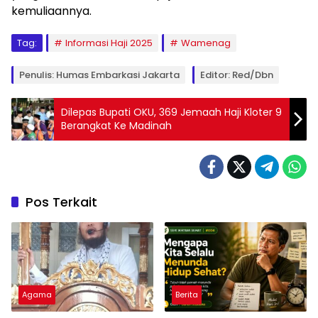
kemuliaannya.
Tag:
Informasi Haji 2025
Wamenag
Penulis: Humas Embarkasi Jakarta
Editor: Red/dbn
Dilepas Bupati OKU, 369 Jemaah Haji Kloter 9
Berangkat Ke Madinah
Pos Terkait
Agama
Berita