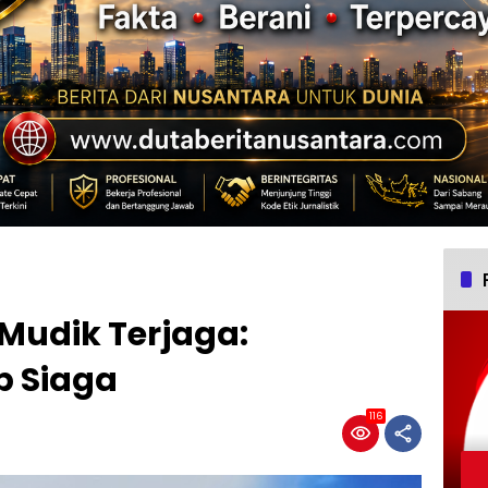
Mudik Terjaga:
p Siaga
116