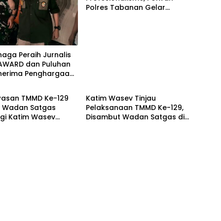
Polres Tabanan Gelar
Pertemuan Rutin
naga Peraih Jurnalis
AWARD dan Puluhan
enerima Penghargaan
Berita
ak Media Aktif
si Kegiatan TNI
asan TMMD Ke-129
Katim Wasev Tinjau
i, Wadan Satgas
Pelaksanaan TMMD Ke-129,
gi Katim Wasev
Disambut Wadan Satgas di
Lokasi Kegiatan
Makodim