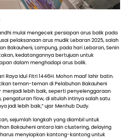
g
dhi mulai mengecek persiapan arus balik pada
usai pelaksanaan arus mudik Lebaran 2025, salah
 Bakauheni, Lampung, pada hari Lebaran, Senin
akan, kedatangannya bertujuan untuk
apan dalam menghadapi arus balik.
 Raya Idul Fitri 1446H. Mohon maaf lahir batin.
tikan teman-teman di Pelabuhan Bakauheni
menjadi lebih baik, seperti penyelenggaraan
engaturan flow, di situlah intinya salah satu
a jadi lebih baik,” ujar Menhub Dudy.
an, sejumlah langkah yang diambil untuk
an Bakauheni antara lain clustering, delaying
uga harus menyiapkan kantong-kantong untuk