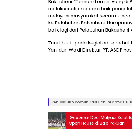
Bakauheni. “Teman-teman yang di P
melaksanakan secara baik pengelol
melayani masyarakat secara lanca
ke Pelabuhan Bakauheni. Harapannya,
balik lagi dari Pelabuhan Bakauhen
Turut hadir pada kegiatan tersebut
Yani dan Wakil Direktur PT. ASDP Yo
Penulis: Biro Komunikasi Dan Informasi Pu
Gubernur Dedi Mulyadi Salat Id
Open House di Bale Pakuan