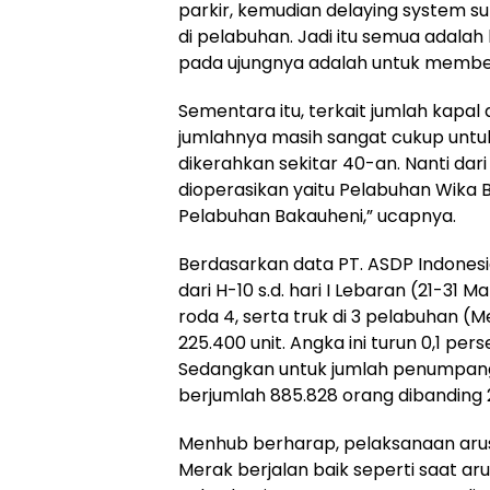
parkir, kemudian delaying system s
di pelabuhan. Jadi itu semua adalah
pada ujungnya adalah untuk membe
Sementara itu, terkait jumlah kap
jumlahnya masih sangat cukup unt
dikerahkan sekitar 40-an. Nanti da
dioperasikan yaitu Pelabuhan Wika 
Pelabuhan Bakauheni,” ucapnya.
Berdasarkan data PT. ASDP Indones
dari H-10 s.d. hari I Lebaran (21-31 M
roda 4, serta truk di 3 pelabuhan (
225.400 unit. Angka ini turun 0,1 per
Sedangkan untuk jumlah penumpang
berjumlah 885.828 orang dibanding 
Menhub berharap, pelaksanaan arus
Merak berjalan baik seperti saat a