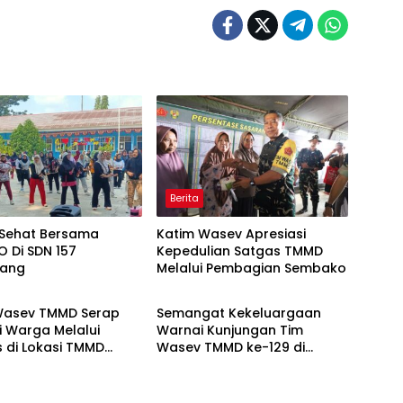
Berita
Sehat Bersama
Katim Wasev Apresiasi
 Di SDN 157
Kepedulian Satgas TMMD
bang
Melalui Pembagian Sembako
Berita
Wasev TMMD Serap
Semangat Kekeluargaan
i Warga Melalui
Warnai Kunjungan Tim
 di Lokasi TMMD
Wasev TMMD ke-129 di
0418/Palembang
Talang Jambe