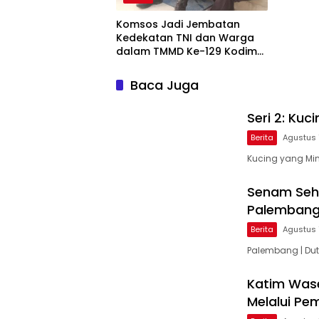
Komsos Jadi Jembatan
Kedekatan TNI dan Warga
dalam TMMD Ke-129 Kodim
0418/Palembang
Baca Juga
Seri 2: Ku
Berita
Agustus 
Kucing yang Min
Senam Seh
Palemban
Berita
Agustus 
Palembang | Dut
Katim Wase
Melalui P