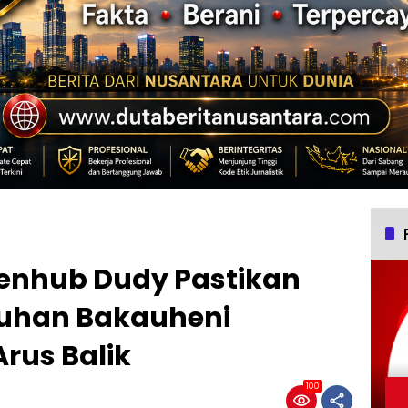
Menhub Dudy Pastikan
buhan Bakauheni
rus Balik
100