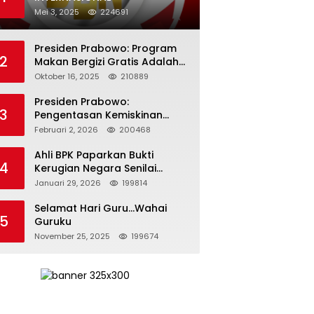
Mei 3, 2025
224691
Presiden Prabowo: Program
2
Makan Bergizi Gratis Adalah
Investasi untuk Masa Depan
Oktober 16, 2025
210889
Bangsa
Presiden Prabowo:
3
Pengentasan Kemiskinan
Butuh Persatuan dan
Februari 2, 2026
200468
Kepemimpinan yang
Bertanggung Jawab
Ahli BPK Paparkan Bukti
4
Kerugian Negara Senilai
Rp285 Triliun dalam
Januari 29, 2026
199814
Persidangan Korupsi PT
Pertamina
Selamat Hari Guru…Wahai
5
Guruku
November 25, 2025
199674