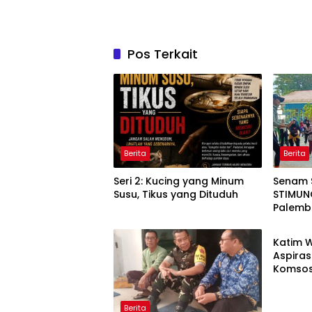
Pos Terkait
Berita
Berita
Seri 2: Kucing yang Minum
Senam 
Susu, Tikus yang Dituduh
STIMUNO
Palem
Berita
Katim 
Aspiras
Komsos
Kodim 
Berita