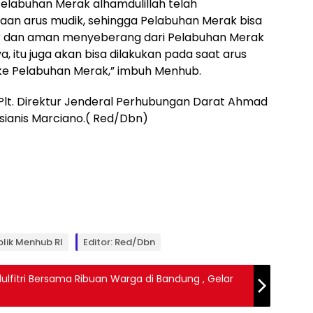
elabuhan Merak alhamdulillah telah
aan arus mudik, sehingga Pelabuhan Merak bisa
r dan aman menyeberang dari Pelabuhan Merak
 itu juga akan bisa dilakukan pada saat arus
i ke Pelabuhan Merak,” imbuh Menhub.
 Plt. Direktur Jenderal Perhubungan Darat Ahmad
ssianis Marciano.( Red/Dbn)
blik Menhub RI
Editor: Red/dbn
ulfitri Bersama Ribuan Warga di Bandung , Gelar