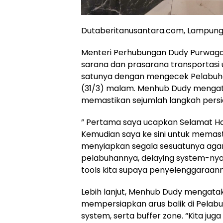
Dutaberitanusantara.com, Lampun
Menteri Perhubungan Dudy Purwagan
sarana dan prasarana transportasi 
satunya dengan mengecek Pelabuhan
(31/3) malam. Menhub Dudy mengat
memastikan sejumlah langkah persi
” Pertama saya ucapkan Selamat Hari
Kemudian saya ke sini untuk memas
menyiapkan segala sesuatunya agar 
pelabuhannya, delaying system-nya, p
tools kita supaya penyelenggaraanny
Lebih lanjut, Menhub Dudy mengatak
mempersiapkan arus balik di Pelabuh
system, serta buffer zone. “Kita j