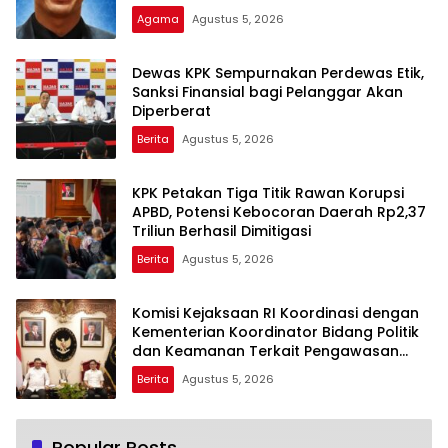
Pembicara Ustadz Qoim Nur’aini M.Pd
Agama
Agustus 5, 2026
Dewas KPK Sempurnakan Perdewas Etik,
Sanksi Finansial bagi Pelanggar Akan
Diperberat
Berita
Agustus 5, 2026
KPK Petakan Tiga Titik Rawan Korupsi
APBD, Potensi Kebocoran Daerah Rp2,37
Triliun Berhasil Dimitigasi
Berita
Agustus 5, 2026
Komisi Kejaksaan RI Koordinasi dengan
Kementerian Koordinator Bidang Politik
dan Keamanan Terkait Pengawasan
Penanganan Perkara Dugaan Korupsi
Berita
Agustus 5, 2026
dan TPPU Mantan Jampidsus, FA
Popular Posts