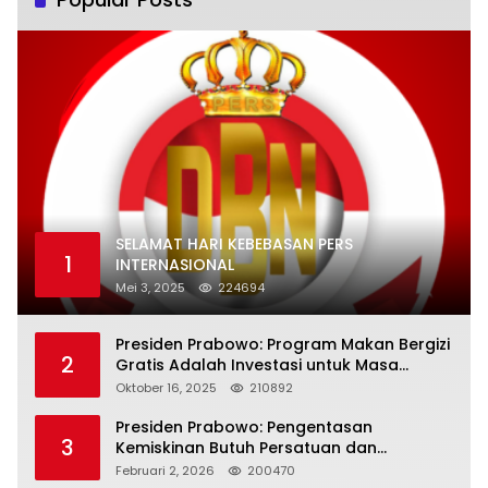
SELAMAT HARI KEBEBASAN PERS
1
INTERNASIONAL
Mei 3, 2025
224694
Presiden Prabowo: Program Makan Bergizi
2
Gratis Adalah Investasi untuk Masa
Depan Bangsa
Oktober 16, 2025
210892
Presiden Prabowo: Pengentasan
3
Kemiskinan Butuh Persatuan dan
Kepemimpinan yang Bertanggung Jawab
Februari 2, 2026
200470