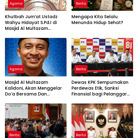
Agama
Berita
Khutbah Jum’at Ustadz
Mengapa Kita Selalu
Wahyu Hidayat S.Pd.I di
Menunda Hidup Sehat?
Masjid Al Multazam
Kalidoni : Dunia Adalah
Tempat Ujian
Agama
Berita
Masjid Al Multazam
Dewas KPK Sempurnakan
Kalidoni, Akan Menggelar
Perdewas Etik, Sanksi
Do’a Bersama Dan
Finansial bagi Pelanggar
Tausiyah Menyambut HUT
Akan Diperberat
RI Ke-81 Dengan
Pembicara Ustadz Qoim
Nur’aini M.Pd
Berita
Berita