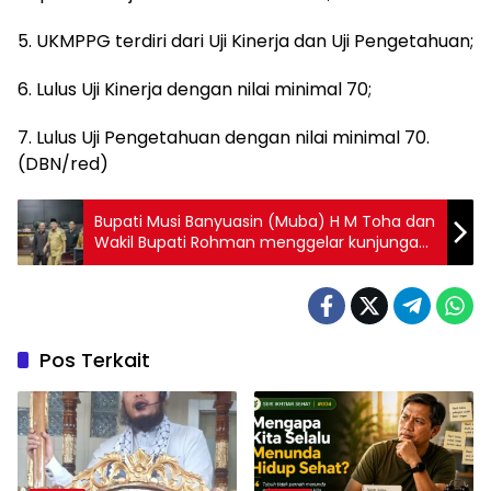
5. UKMPPG terdiri dari Uji Kinerja dan Uji Pengetahuan;
6. Lulus Uji Kinerja dengan nilai minimal 70;
7. Lulus Uji Pengetahuan dengan nilai minimal 70.
(DBN/red)
Bupati Musi Banyuasin (Muba) H M Toha dan
Wakil Bupati Rohman menggelar kunjungan
silaturahmi ke Dewan Perwakilan Rakyat
Daerah (DPRD) Muba
Pos Terkait