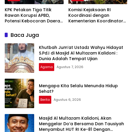
KPK Petakan Tiga Titik
Komisi Kejaksaan RI
Rawan Korupsi APBD,
Koordinasi dengan
Potensi Kebocoran Daerah
Kementerian Koordinator
Rp2,37 Triliun Berhasil
Bidang Politik dan
Dimitigasi
Keamanan Terkait
Baca Juga
Pengawasan Penanganan
Perkara Dugaan Korupsi
Khutbah Jum’at Ustadz Wahyu Hidayat
dan TPPU Mantan
S.Pd.I di Masjid Al Multazam Kalidoni :
Jampidsus, FA
Dunia Adalah Tempat Ujian
Agama
Agustus 7, 2026
Mengapa Kita Selalu Menunda Hidup
Sehat?
Berita
Agustus 6, 2026
Masjid Al Multazam Kalidoni, Akan
Menggelar Do’a Bersama Dan Tausiyah
Menyambut HUT RI Ke-81 Dengan