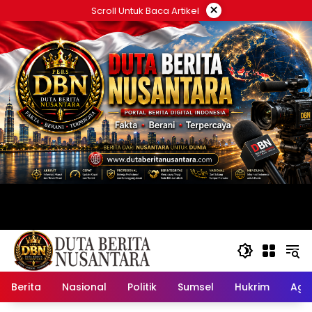
Langsung
×
Scroll Untuk Baca Artikel
ke
konten
Berita
Nasional
Politik
Sumsel
Hukrim
Ag