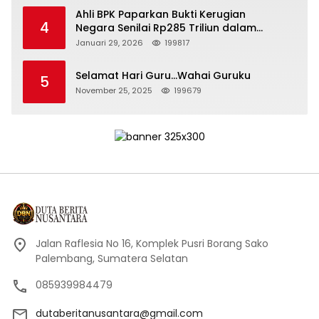
Ahli BPK Paparkan Bukti Kerugian
4
Negara Senilai Rp285 Triliun dalam
Persidangan Korupsi PT Pertamina
Januari 29, 2026
199817
Selamat Hari Guru…Wahai Guruku
5
November 25, 2025
199679
Jalan Raflesia No 16, Komplek Pusri Borang Sako
Palembang, Sumatera Selatan
085939984479
dutaberitanusantara@gmail.com