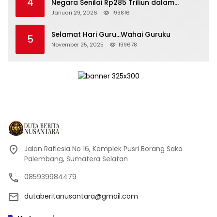
4
Negara Senilai Rp285 Triliun dalam
Persidangan Korupsi PT Pertamina
Januari 29, 2026
199816
Selamat Hari Guru…Wahai Guruku
5
November 25, 2025
199678
Jalan Raflesia No 16, Komplek Pusri Borang Sako
Palembang, Sumatera Selatan
085939984479
dutaberitanusantara@gmail.com