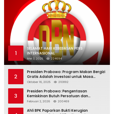
SELAMAT HARI KEBEBASAN PERS
1
INTERNASIONAL
Mei 3, 2025
224694
Presiden Prabowo: Program Makan Bergizi
2
Gratis Adalah Investasi untuk Masa
Depan Bangsa
Oktober 16, 2025
210892
Presiden Prabowo: Pengentasan
3
Kemiskinan Butuh Persatuan dan
Kepemimpinan yang Bertanggung Jawab
Februari 2, 2026
200469
Ahli BPK Paparkan Bukti Kerugian