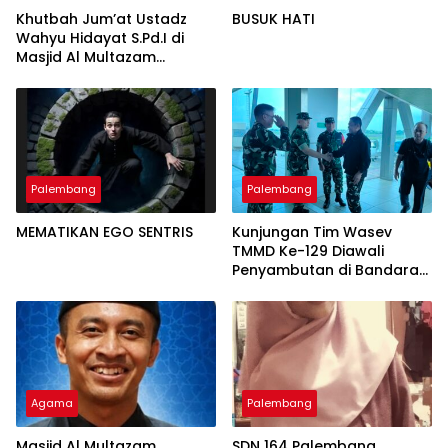
Khutbah Jum’at Ustadz
BUSUK HATI
Wahyu Hidayat S.Pd.I di
Masjid Al Multazam
Kalidoni : Dunia Adalah
Tempat Ujian
Palembang
Palembang
MEMATIKAN EGO SENTRIS
Kunjungan Tim Wasev
TMMD Ke-129 Diawali
Penyambutan di Bandara
SMB II
Agama
Palembang
Masjid Al Multazam
SDN 164 Palembang