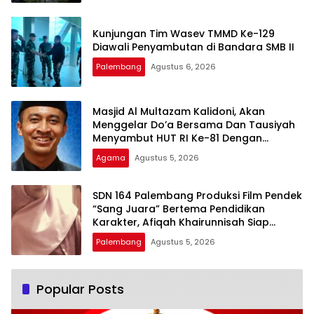
Kunjungan Tim Wasev TMMD Ke-129
Diawali Penyambutan di Bandara SMB II
Palembang
Agustus 6, 2026
Masjid Al Multazam Kalidoni, Akan
Menggelar Do’a Bersama Dan Tausiyah
Menyambut HUT RI Ke-81 Dengan
Pembicara Ustadz Qoim Nur’aini M.Pd
Agama
Agustus 5, 2026
SDN 164 Palembang Produksi Film Pendek
“Sang Juara” Bertema Pendidikan
Karakter, Afiqah Khairunnisah Siap
Tampilkan Akting Terbaik
Palembang
Agustus 5, 2026
Popular Posts