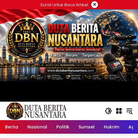
Langsung
×
Scroll Untuk Baca Artikel
ke
konten
Berita
Nasional
Politik
Sumsel
Hukrim
Ag