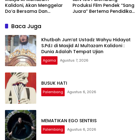
Kalidoni, Akan Menggelar
Produksi Film Pendek “Sang
Do’a Bersama Dan
Juara” Bertema Pendidikan
Tausiyah Menyambut HUT
Karakter, Afiqah
RI Ke-81 Dengan
Khairunnisah Siap
Baca Juga
Pembicara Ustadz Qoim
Tampilkan Akting Terbaik
Nur’aini M.Pd
Khutbah Jum’at Ustadz Wahyu Hidayat
S.Pd.I di Masjid Al Multazam Kalidoni :
Dunia Adalah Tempat Ujian
Agama
Agustus 7, 2026
BUSUK HATI
Palembang
Agustus 6, 2026
MEMATIKAN EGO SENTRIS
Palembang
Agustus 6, 2026