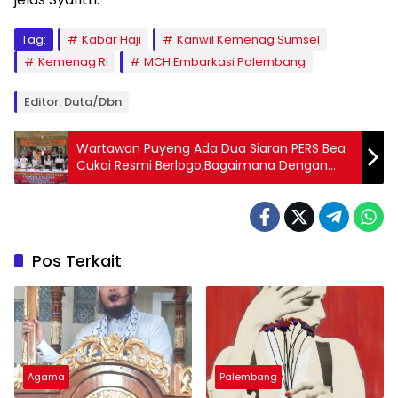
Tag:
Kabar Haji
Kanwil Kemenag Sumsel
Kemenag RI
MCH Embarkasi Palembang
Editor: Duta/Dbn
Wartawan Puyeng Ada Dua Siaran PERS Bea
Cukai Resmi Berlogo,Bagaimana Dengan
Polda Bali
Pos Terkait
Agama
Palembang