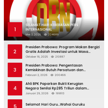
SELAMAT HARI KEBEBASAN PERS
1
INTERNASIONAL
Mei 3, 2025
224689
Presiden Prabowo: Program Makan Bergizi
2
Gratis Adalah Investasi untuk Masa
Depan Bangsa
Oktober 16, 2025
210887
Presiden Prabowo: Pengentasan
3
Kemiskinan Butuh Persatuan dan
Kepemimpinan yang Bertanggung Jawab
Februari 2, 2026
200466
Ahli BPK Paparkan Bukti Kerugian
4
Negara Senilai Rp285 Triliun dalam
Persidangan Korupsi PT Pertamina
Januari 29, 2026
199813
Selamat Hari Guru…Wahai Guruku
5