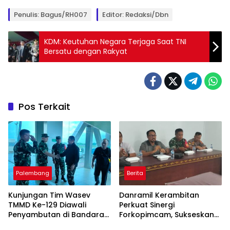
Penulis: Bagus/RH007
Editor: Redaksi/Dbn
KDM: Keutuhan Negara Terjaga Saat TNI
Bersatu dengan Rakyat
Pos Terkait
Palembang
Berita
Kunjungan Tim Wasev
Danramil Kerambitan
TMMD Ke-129 Diawali
Perkuat Sinergi
Penyambutan di Bandara
Forkopimcam, Sukseskan
SMB II
HUT RI Ke-81 Bermakna