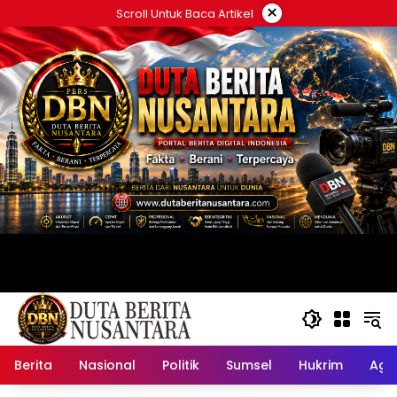
Langsung
×
Scroll Untuk Baca Artikel
ke
konten
Berita
Nasional
Politik
Sumsel
Hukrim
Ag