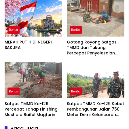
Bagi Seluruh Masyarakat
Berita
Berita
MERAH PUTIH DI NEGERI
Gotong Royong Satgas
SAKURA
TMMD dan Tukang
Percepat Penyelesaian
Mushola Baitul Magfurin
Berita
Berita
Satgas TMMD Ke-129
Satgas TMMD Ke-129 Kebut
Percepat Tahap Finishing
Pembangunan Jalan 750
Mushola Baitul Magfurin
Meter Demi Kelancaran
Akses Warga
Baca Juga