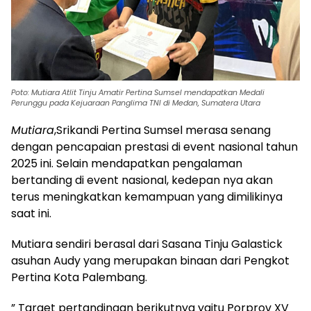
Poto: Mutiara Atlit Tinju Amatir Pertina Sumsel mendapatkan Medali
Perunggu pada Kejuaraan Panglima TNI di Medan, Sumatera Utara
Mutiara
,Srikandi Pertina Sumsel merasa senang
dengan pencapaian prestasi di event nasional tahun
2025 ini. Selain mendapatkan pengalaman
bertanding di event nasional, kedepan nya akan
terus meningkatkan kemampuan yang dimilikinya
saat ini.
Mutiara sendiri berasal dari Sasana Tinju Galastick
asuhan Audy yang merupakan binaan dari Pengkot
Pertina Kota Palembang.
” Target pertandingan berikutnya yaitu Porprov XV