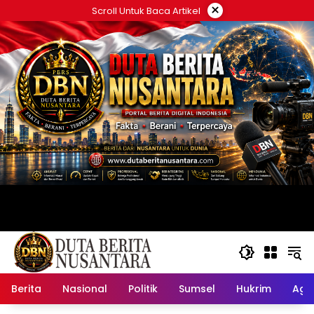
Langsung
×
Scroll Untuk Baca Artikel
ke
konten
Berita
Nasional
Politik
Sumsel
Hukrim
Ag