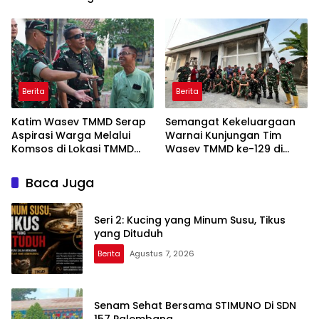
Sembako
0418/Palembang
Berita
Berita
Katim Wasev TMMD Serap
Semangat Kekeluargaan
Aspirasi Warga Melalui
Warnai Kunjungan Tim
Komsos di Lokasi TMMD
Wasev TMMD ke-129 di
Kodim 0418/Palembang
Talang Jambe
Baca Juga
Seri 2: Kucing yang Minum Susu, Tikus
yang Dituduh
Berita
Agustus 7, 2026
Senam Sehat Bersama STIMUNO Di SDN
157 Palembang