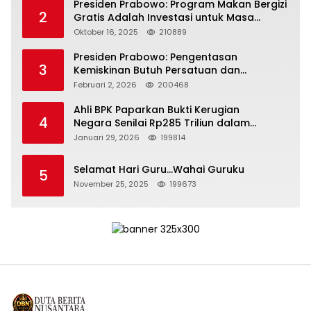
Presiden Prabowo: Program Makan Bergizi
2
Gratis Adalah Investasi untuk Masa
Depan Bangsa
Oktober 16, 2025
210889
Presiden Prabowo: Pengentasan
3
Kemiskinan Butuh Persatuan dan
Kepemimpinan yang Bertanggung Jawab
Februari 2, 2026
200468
Ahli BPK Paparkan Bukti Kerugian
4
Negara Senilai Rp285 Triliun dalam
Persidangan Korupsi PT Pertamina
Januari 29, 2026
199814
Selamat Hari Guru…Wahai Guruku
5
November 25, 2025
199673