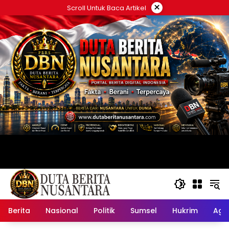
Langsung
×
Scroll Untuk Baca Artikel
ke
konten
Berita
Nasional
Politik
Sumsel
Hukrim
Ag