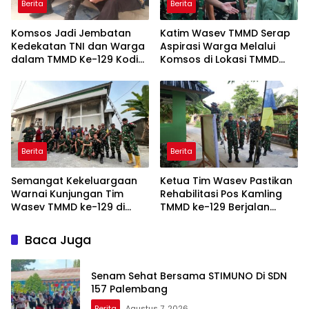
Berita
Berita
Komsos Jadi Jembatan
Katim Wasev TMMD Serap
Kedekatan TNI dan Warga
Aspirasi Warga Melalui
dalam TMMD Ke-129 Kodim
Komsos di Lokasi TMMD
0418/Palembang
Kodim 0418/Palembang
Berita
Berita
Semangat Kekeluargaan
Ketua Tim Wasev Pastikan
Warnai Kunjungan Tim
Rehabilitasi Pos Kamling
Wasev TMMD ke-129 di
TMMD ke-129 Berjalan
Talang Jambe
Sesuai Target
Baca Juga
Senam Sehat Bersama STIMUNO Di SDN
157 Palembang
Berita
Agustus 7, 2026