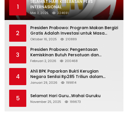
SELAMAT HARI KEBEBASAN PERS
1
INTERNASIONAL
Mei 3, 2025
224691
Presiden Prabowo: Program Makan Bergizi
2
Gratis Adalah Investasi untuk Masa
Depan Bangsa
Oktober 16, 2025
210889
Presiden Prabowo: Pengentasan
3
Kemiskinan Butuh Persatuan dan
Kepemimpinan yang Bertanggung Jawab
Februari 2, 2026
200468
Ahli BPK Paparkan Bukti Kerugian
4
Negara Senilai Rp285 Triliun dalam
Persidangan Korupsi PT Pertamina
Januari 29, 2026
199814
Selamat Hari Guru…Wahai Guruku
5
November 25, 2025
199673