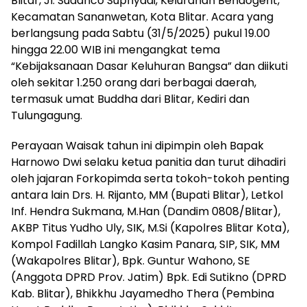
Blitar, Jl. Sudanco Supriyadi, Kelurahan Bendogerit,
Kecamatan Sananwetan, Kota Blitar. Acara yang
berlangsung pada Sabtu (31/5/2025) pukul 19.00
hingga 22.00 WIB ini mengangkat tema
“Kebijaksanaan Dasar Keluhuran Bangsa” dan diikuti
oleh sekitar 1.250 orang dari berbagai daerah,
termasuk umat Buddha dari Blitar, Kediri dan
Tulungagung.
Perayaan Waisak tahun ini dipimpin oleh Bapak
Harnowo Dwi selaku ketua panitia dan turut dihadiri
oleh jajaran Forkopimda serta tokoh-tokoh penting
antara lain Drs. H. Rijanto, MM (Bupati Blitar), Letkol
Inf. Hendra Sukmana, M.Han (Dandim 0808/Blitar),
AKBP Titus Yudho Uly, SIK, M.Si (Kapolres Blitar Kota),
Kompol Fadillah Langko Kasim Panara, SIP, SIK, MM
(Wakapolres Blitar), Bpk. Guntur Wahono, SE
(Anggota DPRD Prov. Jatim) Bpk. Edi Sutikno (DPRD
Kab. Blitar), Bhikkhu Jayamedho Thera (Pembina