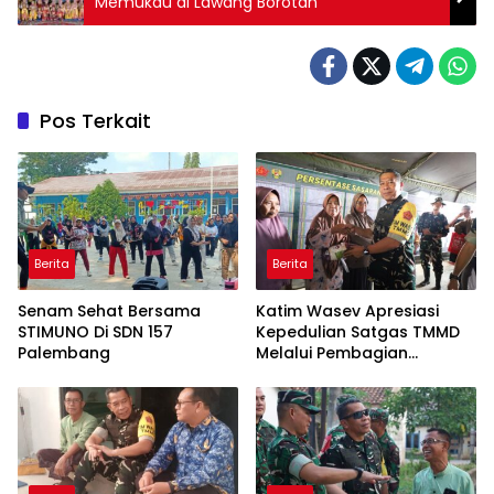
Memukau di Lawang Borotan
Pos Terkait
Berita
Berita
Senam Sehat Bersama
Katim Wasev Apresiasi
STIMUNO Di SDN 157
Kepedulian Satgas TMMD
Palembang
Melalui Pembagian
Sembako