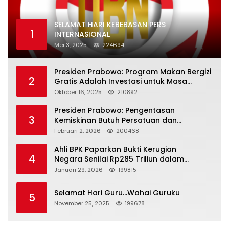
SELAMAT HARI KEBEBASAN PERS
1
INTERNASIONAL
Mei 3, 2025
224694
Presiden Prabowo: Program Makan Bergizi
2
Gratis Adalah Investasi untuk Masa
Depan Bangsa
Oktober 16, 2025
210892
Presiden Prabowo: Pengentasan
3
Kemiskinan Butuh Persatuan dan
Kepemimpinan yang Bertanggung Jawab
Februari 2, 2026
200468
Ahli BPK Paparkan Bukti Kerugian
4
Negara Senilai Rp285 Triliun dalam
Persidangan Korupsi PT Pertamina
Januari 29, 2026
199815
Selamat Hari Guru…Wahai Guruku
5
November 25, 2025
199678