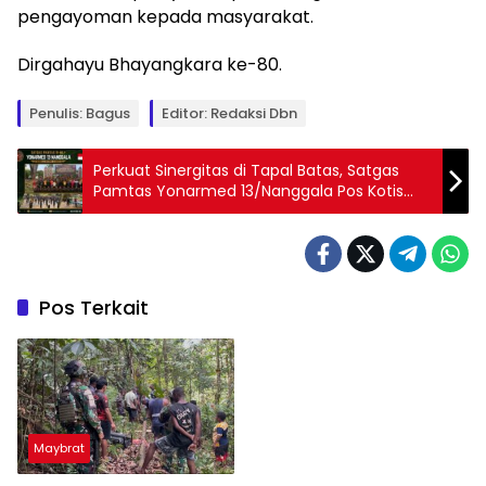
pengayoman kepada masyarakat.
Dirgahayu Bhayangkara ke-80.
Penulis: Bagus
Editor: Redaksi Dbn
Perkuat Sinergitas di Tapal Batas, Satgas
Pamtas Yonarmed 13/Nanggala Pos Kotis
Gelar Olahraga Bersama dan Syukuran HUT
Ke-64
Pos Terkait
Maybrat