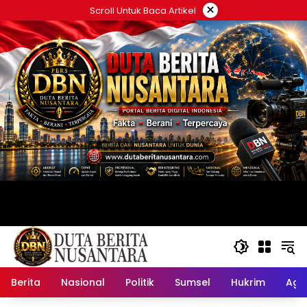
Langsung
×
Scroll Untuk Baca Artikel
ke
konten
Berita
Nasional
Politik
Sumsel
Hukrim
Ag