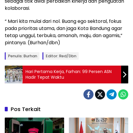
sebagai titik awal perbaikan kinerja dan penguatan
kolaborasi.
“ Mari kita mulai dari nol. Buang ego sektoral, fokus
pada prioritas utama, dan jaga Kota Bandung agar
tetap unggul, terbuka, amanah, maju, dan agamis,”
pintanya. (Burhan/dbn)
Penulis: Burhan
Editor: Red/Dbn
Hari Pertama Kerja, Farhan: 99 Persen ASN
Hadir Tepat Waktu
Pos Terkait