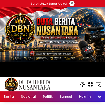
Langsung
×
Scroll Untuk Baca Artikel
ke
konten
Berita
Nasional
Politik
Sumsel
Hukrim
Ag