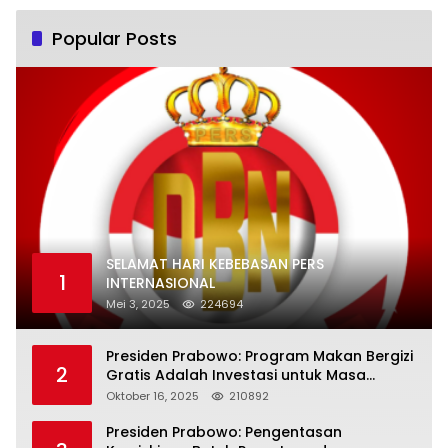
Popular Posts
SELAMAT HARI KEBEBASAN PERS
1
INTERNASIONAL
Mei 3, 2025
224694
Presiden Prabowo: Program Makan Bergizi
2
Gratis Adalah Investasi untuk Masa
Depan Bangsa
Oktober 16, 2025
210892
Presiden Prabowo: Pengentasan