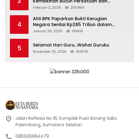
3
Kemiskinan Butuh Persatuan dan
Kepemimpinan yang Bertanggung Jawab
Februari 2, 2026
200469
Ahli BPK Paparkan Bukti Kerugian
4
Negara Senilai Rp285 Triliun dalam
Persidangan Korupsi PT Pertamina
Januari 29, 2026
199816
Selamat Hari Guru…Wahai Guruku
5
November 25, 2025
199678
Jalan Raflesia No 16, Komplek Pusri Borang Sako
Palembang, Sumatera Selatan
085939984479