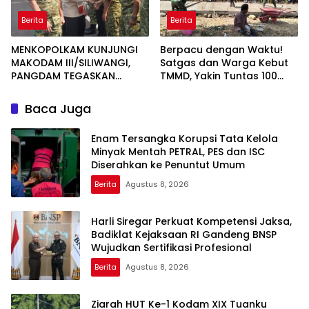
Berita
Berita
MENKOPOLKAM KUNJUNGI
Berpacu dengan Waktu!
MAKODAM III/SILIWANGI,
Satgas dan Warga Kebut
PANGDAM TEGASKAN
TMMD, Yakin Tuntas 100
KOMITMEN PERKUAT SINERGI
Persen Sebelum Penutupan
MENJAGA STABILITAS
Baca Juga
NASIONAL
Enam Tersangka Korupsi Tata Kelola
Minyak Mentah PETRAL, PES dan ISC
Diserahkan ke Penuntut Umum
Berita
Agustus 8, 2026
Harli Siregar Perkuat Kompetensi Jaksa,
Badiklat Kejaksaan RI Gandeng BNSP
Wujudkan Sertifikasi Profesional
Berita
Agustus 8, 2026
Ziarah HUT Ke-1 Kodam XIX Tuanku