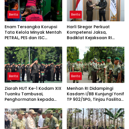
Berita
Berita
Enam Tersangka Korupsi
Harli Siregar Perkuat
Tata Kelola Minyak Mentah
Kompetensi Jaksa,
PETRAL, PES dan ISC
Badiklat Kejaksaan RI
Diserahkan ke Penuntut
Gandeng BNSP Wujudkan
Umum
Sertifikasi Profesional
Berita
Berita
Ziarah HUT Ke-1 Kodam XIX
Menhan RI Didampingi
Tuanku Tambusai,
Kasdam I/BB Kunjungi Yonif
Penghormatan kepada
TP 902/SPG, Tinjau Fasilitas
Pahlawan Berlangsung
dan Beri Motivasi Prajurit
Khidmat