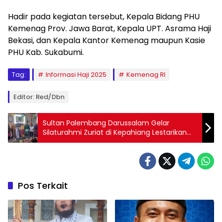
Hadir pada kegiatan tersebut, Kepala Bidang PHU
Kemenag Prov. Jawa Barat, Kepala UPT. Asrama Haji
Bekasi, dan Kepala Kantor Kemenag maupun Kasie
PHU Kab. Sukabumi.
Tag:
Informasi Haji 2025
Kemenag RI
Editor: Red/dbn
Sultan Palembang Darussalam Gelar
Silaturahmi Zuriat di Kepahiang Lestarikan
Sejarah dan Budaya Leluhur
Pos Terkait