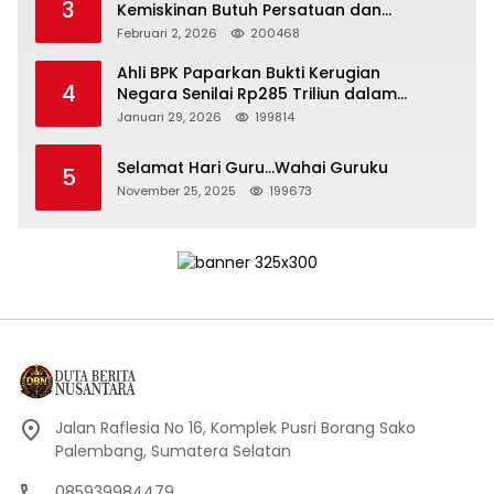
3
Kemiskinan Butuh Persatuan dan
Kepemimpinan yang Bertanggung Jawab
Februari 2, 2026
200468
Ahli BPK Paparkan Bukti Kerugian
4
Negara Senilai Rp285 Triliun dalam
Persidangan Korupsi PT Pertamina
Januari 29, 2026
199814
Selamat Hari Guru…Wahai Guruku
5
November 25, 2025
199673
Jalan Raflesia No 16, Komplek Pusri Borang Sako
Palembang, Sumatera Selatan
085939984479