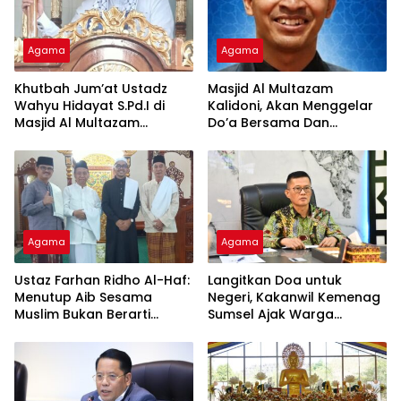
Agama
Agama
Khutbah Jum’at Ustadz
Masjid Al Multazam
Wahyu Hidayat S.Pd.I di
Kalidoni, Akan Menggelar
Masjid Al Multazam
Do’a Bersama Dan
Kalidoni : Dunia Adalah
Tausiyah Menyambut HUT
Tempat Ujian
RI Ke-81 Dengan
Pembicara Ustadz Qoim
Nur’aini M.Pd
Agama
Agama
Ustaz Farhan Ridho Al-Haf:
Langitkan Doa untuk
Menutup Aib Sesama
Negeri, Kakanwil Kemenag
Muslim Bukan Berarti
Sumsel Ajak Warga
Membenarkan Dosa
Sukseskan Zikir dan Doa
Kebangsaan di Monas