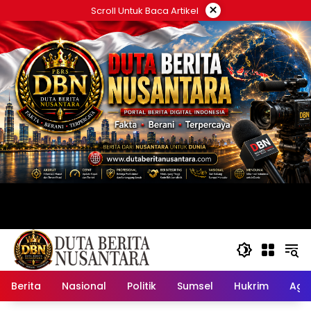
Langsung
×
Scroll Untuk Baca Artikel
ke
konten
Berita
Nasional
Politik
Sumsel
Hukrim
Ag