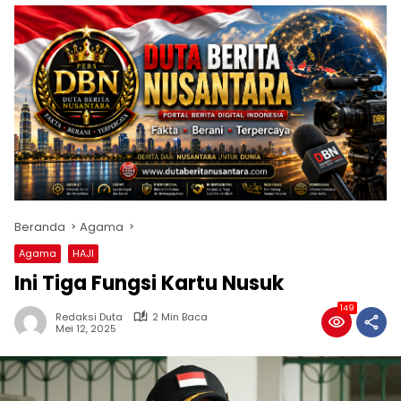
Beranda
Agama
Agama
HAJI
Ini Tiga Fungsi Kartu Nusuk
149
Redaksi Duta
2 Min Baca
Mei 12, 2025