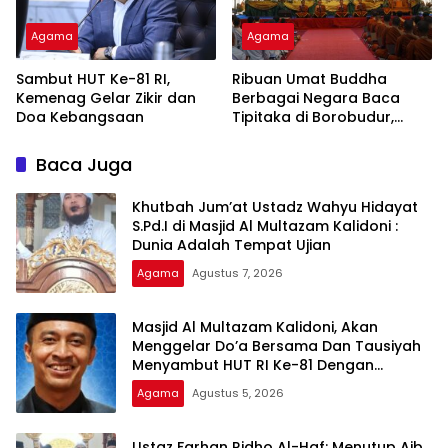
Agama
Agama
Sambut HUT Ke-81 RI,
Ribuan Umat Buddha
Kemenag Gelar Zikir dan
Berbagai Negara Baca
Doa Kebangsaan
Tipitaka di Borobudur,
Perdalam Pemahaman
Dhamma
Baca Juga
Khutbah Jum’at Ustadz Wahyu Hidayat
S.Pd.I di Masjid Al Multazam Kalidoni :
Dunia Adalah Tempat Ujian
Agama
Agustus 7, 2026
Masjid Al Multazam Kalidoni, Akan
Menggelar Do’a Bersama Dan Tausiyah
Menyambut HUT RI Ke-81 Dengan
Pembicara Ustadz Qoim Nur’aini M.Pd
Agama
Agustus 5, 2026
Ustaz Farhan Ridho Al-Haf: Menutup Aib