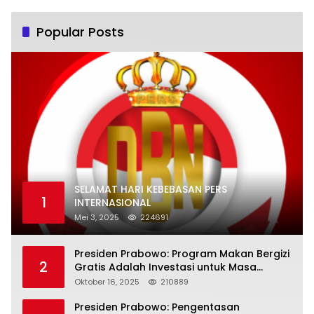
Popular Posts
SELAMAT HARI KEBEBASAN PERS
1
INTERNASIONAL
Mei 3, 2025
224691
Presiden Prabowo: Program Makan Bergizi
2
Gratis Adalah Investasi untuk Masa
Depan Bangsa
Oktober 16, 2025
210889
Presiden Prabowo: Pengentasan