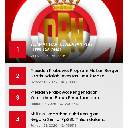
SELAMAT HARI KEBEBASAN PERS
1
INTERNASIONAL
Mei 3, 2025
224690
Presiden Prabowo: Program Makan Bergizi
2
Gratis Adalah Investasi untuk Masa
Depan Bangsa
Oktober 16, 2025
210887
Presiden Prabowo: Pengentasan
3
Kemiskinan Butuh Persatuan dan
Kepemimpinan yang Bertanggung Jawab
Februari 2, 2026
200466
Ahli BPK Paparkan Bukti Kerugian
4
Negara Senilai Rp285 Triliun dalam
Persidangan Korupsi PT Pertamina
Januari 29, 2026
199813