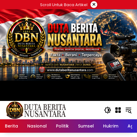
Langsung
×
Scroll Untuk Baca Artikel
ke
konten
Berita
Nasional
Politik
Sumsel
Hukrim
Ag