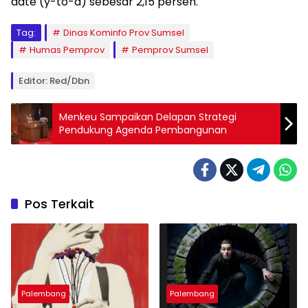
date (y-to-d) sebesar 2,15 persen.
Tag:
Dinas Kominfo Prov Sumsel
Humas Pemprov
Pemprov Sumsel
Editor: Red/Dbn
Menkeu Sampaikan Delapan Strategi
Pendukung Agenda Pembangunan
Pos Terkait
Palembang
Palembang