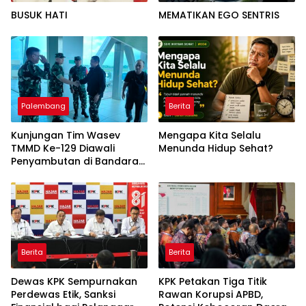
BUSUK HATI
MEMATIKAN EGO SENTRIS
Palembang
Berita
Kunjungan Tim Wasev
Mengapa Kita Selalu
TMMD Ke-129 Diawali
Menunda Hidup Sehat?
Penyambutan di Bandara
SMB II
Berita
Berita
Dewas KPK Sempurnakan
KPK Petakan Tiga Titik
Perdewas Etik, Sanksi
Rawan Korupsi APBD,