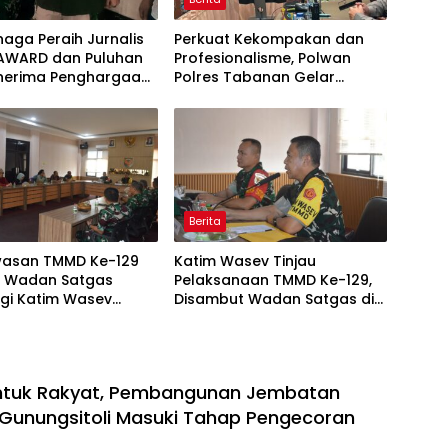
naga Peraih Jurnalis
Perkuat Kekompakan dan
AWARD dan Puluhan
Profesionalisme, Polwan
enerima Penghargaan
Polres Tabanan Gelar
ak Media Aktif
Pertemuan Rutin
si Kegiatan TNI
Berita
asan TMMD Ke-129
Katim Wasev Tinjau
i, Wadan Satgas
Pelaksanaan TMMD Ke-129,
gi Katim Wasev
Disambut Wadan Satgas di
Lokasi Kegiatan
Makodim
untuk Rakyat, Pembangunan Jembatan
 Gunungsitoli Masuki Tahap Pengecoran