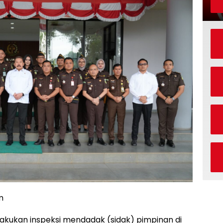
m
akukan inspeksi mendadak (sidak) pimpinan di