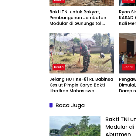
Bakti TNI untuk Rakyat,
Ryan Si
Pembangunan Jembatan
KASAD 
Modular di Gunungsitoli
Kali M
Masuki Tahap Pengecoran
Ajak Aw
Abutmen
Publika
Berita
Berita
Jelang HUT Ke-81 RI, Babinsa
Pengaw
Kesiut Pimpin Karya Bakti
Dimula
Libatkan Mahasiswa
Dampin
Universitas Udayana
Tinjau 
Baca Juga
Bakti TNI 
Modular di
Abutmen