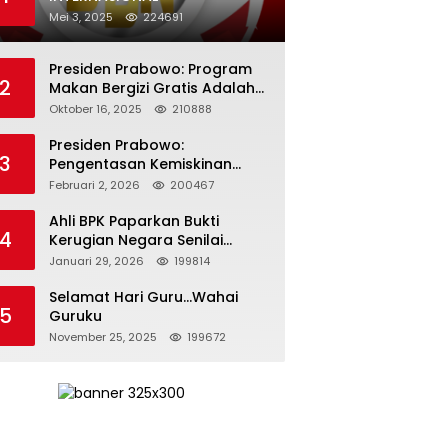
Mei 3, 2025
224691
Presiden Prabowo: Program
2
Makan Bergizi Gratis Adalah
Investasi untuk Masa Depan
Oktober 16, 2025
210888
Bangsa
Presiden Prabowo:
3
Pengentasan Kemiskinan
Butuh Persatuan dan
Februari 2, 2026
200467
Kepemimpinan yang
Bertanggung Jawab
Ahli BPK Paparkan Bukti
4
Kerugian Negara Senilai
Rp285 Triliun dalam
Januari 29, 2026
199814
Persidangan Korupsi PT
Pertamina
Selamat Hari Guru…Wahai
5
Guruku
November 25, 2025
199672