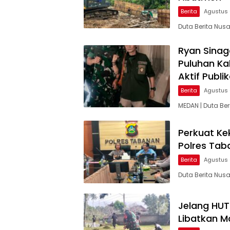
Berita
Agustus 
Duta Berita Nu
Ryan Sinag
Puluhan Ka
Aktif Publi
Berita
Agustus 
MEDAN | Duta Be
Perkuat Ke
Polres Tab
Berita
Agustus 
Duta Berita Nusa
Jelang HUT 
Libatkan M