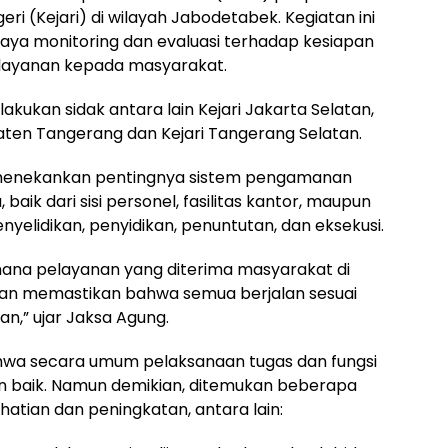
ri (Kejari) di wilayah Jabodetabek. Kegiatan ini
paya monitoring dan evaluasi terhadap kesiapan
layanan kepada masyarakat.
akukan sidak antara lain Kejari Jakarta Selatan,
paten Tangerang dan Kejari Tangerang Selatan.
 menekankan pentingnya sistem pengamanan
 baik dari sisi personel, fasilitas kantor, maupun
yelidikan, penyidikan, penuntutan, dan eksekusi.
mana pelayanan yang diterima masyarakat di
 dan memastikan bahwa semua berjalan sesuai
n,” ujar Jaksa Agung.
hwa secara umum pelaksanaan tugas dan fungsi
gan baik. Namun demikian, ditemukan beberapa
tian dan peningkatan, antara lain: