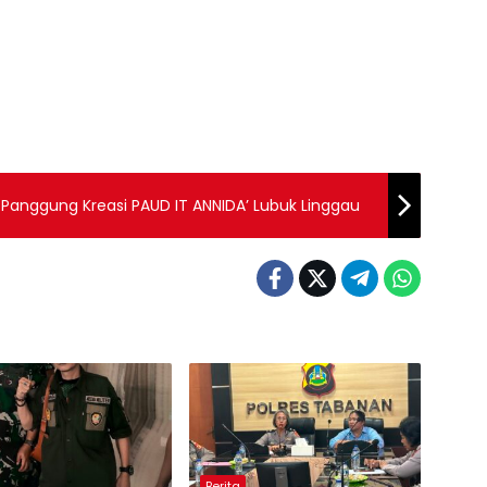
Panggung Kreasi PAUD IT ANNIDA’ Lubuk Linggau
Berita