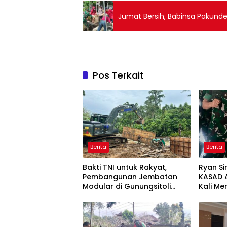
Jumat Bersih, Babinsa Pakunde
Pos Terkait
Berita
Berita
Bakti TNI untuk Rakyat,
Ryan Si
Pembangunan Jembatan
KASAD 
Modular di Gunungsitoli
Kali M
Masuki Tahap Pengecoran
Ajak Aw
Abutmen
Publika