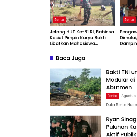
Berita
Berita
Jelang HUT Ke-81 RI, Babinsa
Pengaw
Kesiut Pimpin Karya Bakti
Dimula
Libatkan Mahasiswa
Dampin
Universitas Udayana
Tinjau 
Baca Juga
Bakti TNI 
Modular di
Abutmen
Berita
Agustus 
Duta Berita Nu
Ryan Sinag
Puluhan Ka
Aktif Publi