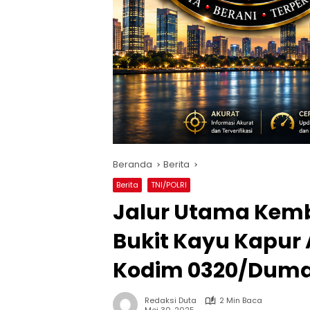
Beranda
Berita
Berita
TNI/POLRI
Jalur Utama Kemb
Bukit Kayu Kapur 
Kodim 0320/Duma
Redaksi Duta
2 Min Baca
Mei 30, 2025