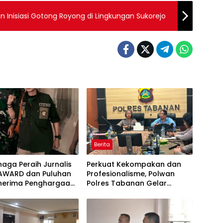
n Inisiasi Gotong Royong di Lingkungan Sukorejo
Berita
naga Peraih Jurnalis
Perkuat Kekompakan dan
AWARD dan Puluhan
Profesionalisme, Polwan
enerima Penghargaan
Polres Tabanan Gelar
ak Media Aktif
Pertemuan Rutin
si Kegiatan TNI