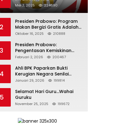
Mei 3, 2025
224690
Presiden Prabowo: Program
2
Makan Bergizi Gratis Adalah
Investasi untuk Masa Depan
Oktober 16, 2025
210888
Bangsa
Presiden Prabowo:
3
Pengentasan Kemiskinan
Butuh Persatuan dan
Februari 2, 2026
200467
Kepemimpinan yang
Bertanggung Jawab
Ahli BPK Paparkan Bukti
4
Kerugian Negara Senilai
Rp285 Triliun dalam
Januari 29, 2026
199814
Persidangan Korupsi PT
Pertamina
Selamat Hari Guru…Wahai
5
Guruku
November 25, 2025
199672