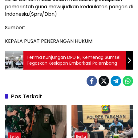
pemerintah guna mewujudkan kedaulatan pangan di
Indonesia.(Sprs/Dbn)
Sumber:
KEPALA PUSAT PENERANGAN HUKUM
Terima Kunjungan DPD RI, Kemenag Sumsel
Tegaskan Kesiapan Embarkasi Palembang
Pos Terkait
Berita
Berita