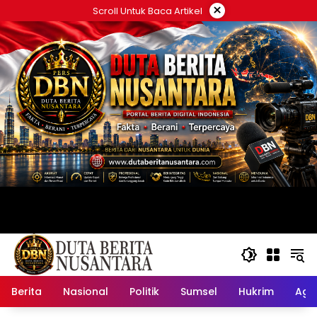
Langsung
×
Scroll Untuk Baca Artikel
ke
konten
Berita
Nasional
Politik
Sumsel
Hukrim
Ag