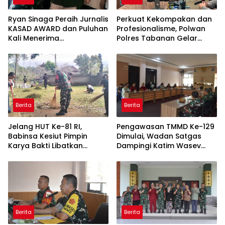
Ryan Sinaga Peraih Jurnalis
Perkuat Kekompakan dan
KASAD AWARD dan Puluhan
Profesionalisme, Polwan
Kali Menerima
Polres Tabanan Gelar
Penghargaan Ajak Awak
Pertemuan Rutin
Media Aktif Publikasi
Kegiatan TNI
Berita
Berita
Jelang HUT Ke-81 RI,
Pengawasan TMMD Ke-129
Babinsa Kesiut Pimpin
Dimulai, Wadan Satgas
Karya Bakti Libatkan
Dampingi Katim Wasev
Mahasiswa Universitas
Tinjau Lokasi Kegiatan
Udayana
Berita
Berita