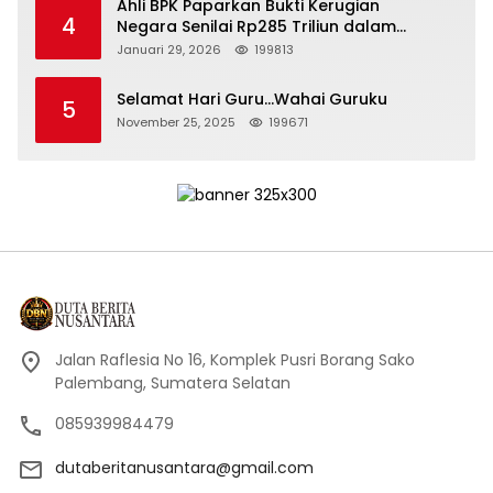
Ahli BPK Paparkan Bukti Kerugian
4
Negara Senilai Rp285 Triliun dalam
Persidangan Korupsi PT Pertamina
Januari 29, 2026
199813
Selamat Hari Guru…Wahai Guruku
5
November 25, 2025
199671
Jalan Raflesia No 16, Komplek Pusri Borang Sako
Palembang, Sumatera Selatan
085939984479
dutaberitanusantara@gmail.com