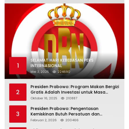
SELAMAT HARI KEBEBASAN PERS
1
INTERNASIONAL
Mei 3, 2025
224690
Presiden Prabowo: Program Makan Bergizi
2
Gratis Adalah Investasi untuk Masa
Depan Bangsa
Oktober 16, 2025
210887
Presiden Prabowo: Pengentasan
3
Kemiskinan Butuh Persatuan dan
Kepemimpinan yang Bertanggung Jawab
Februari 2, 2026
200466