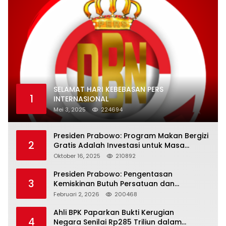
SELAMAT HARI KEBEBASAN PERS
1
INTERNASIONAL
Mei 3, 2025
224694
Presiden Prabowo: Program Makan Bergizi
2
Gratis Adalah Investasi untuk Masa
Depan Bangsa
Oktober 16, 2025
210892
Presiden Prabowo: Pengentasan
3
Kemiskinan Butuh Persatuan dan
Kepemimpinan yang Bertanggung Jawab
Februari 2, 2026
200468
Ahli BPK Paparkan Bukti Kerugian
4
Negara Senilai Rp285 Triliun dalam