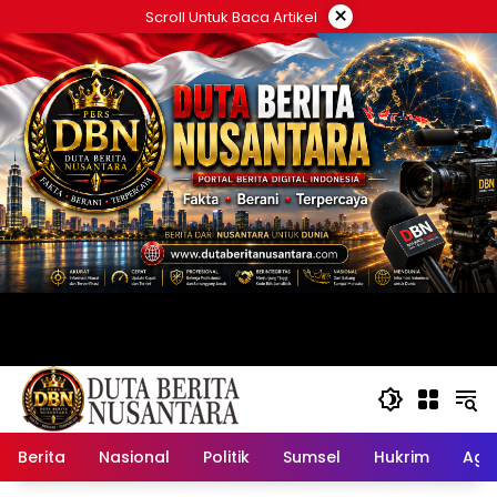
Langsung
×
Scroll Untuk Baca Artikel
ke
konten
Berita
Nasional
Politik
Sumsel
Hukrim
Ag