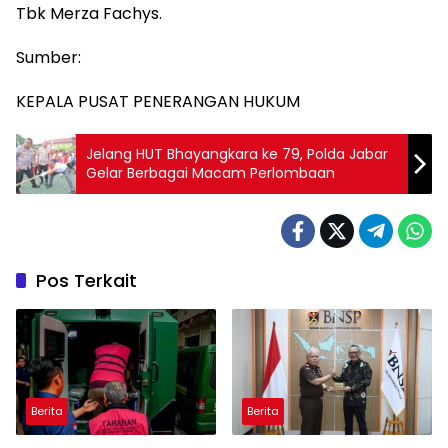
Tbk Merza Fachys.
Sumber:
KEPALA PUSAT PENERANGAN HUKUM
Jelang HUT Bhayangkara ke 79, Polda Jabar
Gelar Berbagai Macam Perlombaan
Pos Terkait
Berita
Berita