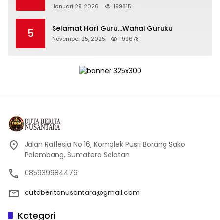
Persidangan Korupsi PT Pertamina
Januari 29, 2026
199815
Selamat Hari Guru…Wahai Guruku
5
November 25, 2025
199678
Jalan Raflesia No 16, Komplek Pusri Borang Sako
Palembang, Sumatera Selatan
085939984479
dutaberitanusantara@gmail.com
Kategori