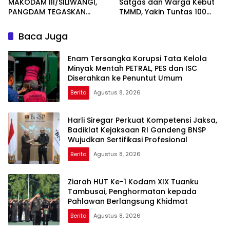
MAKODAM III/SILIWANGI,
Satgas dan Warga Kebut
PANGDAM TEGASKAN
TMMD, Yakin Tuntas 100
KOMITMEN PERKUAT SINERGI
Persen Sebelum Penutupan
MENJAGA STABILITAS
Baca Juga
NASIONAL
Enam Tersangka Korupsi Tata Kelola
Minyak Mentah PETRAL, PES dan ISC
Diserahkan ke Penuntut Umum
Berita
Agustus 8, 2026
Harli Siregar Perkuat Kompetensi Jaksa,
Badiklat Kejaksaan RI Gandeng BNSP
Wujudkan Sertifikasi Profesional
Berita
Agustus 8, 2026
Ziarah HUT Ke-1 Kodam XIX Tuanku
Tambusai, Penghormatan kepada
Pahlawan Berlangsung Khidmat
Berita
Agustus 8, 2026