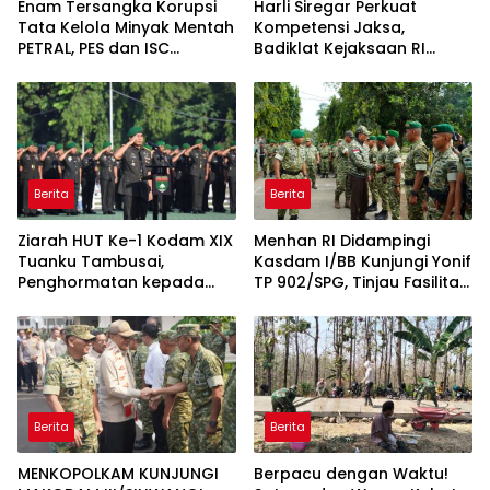
Enam Tersangka Korupsi
Harli Siregar Perkuat
Tata Kelola Minyak Mentah
Kompetensi Jaksa,
PETRAL, PES dan ISC
Badiklat Kejaksaan RI
Diserahkan ke Penuntut
Gandeng BNSP Wujudkan
Umum
Sertifikasi Profesional
Berita
Berita
Ziarah HUT Ke-1 Kodam XIX
Menhan RI Didampingi
Tuanku Tambusai,
Kasdam I/BB Kunjungi Yonif
Penghormatan kepada
TP 902/SPG, Tinjau Fasilitas
Pahlawan Berlangsung
dan Beri Motivasi Prajurit
Khidmat
Berita
Berita
MENKOPOLKAM KUNJUNGI
Berpacu dengan Waktu!