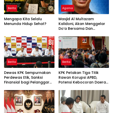
Berita
Agama
Mengapa Kita Selalu
Masjid Al Multazam
Menunda Hidup Sehat?
Kalidoni, Akan Menggelar
Do’a Bersama Dan
Tausiyah Menyambut HUT
RI Ke-81 Dengan
Pembicara Ustadz Qoim
Nur’aini M.Pd
Berita
Berita
Dewas KPK Sempurnakan
KPK Petakan Tiga Titik
Perdewas Etik, Sanksi
Rawan Korupsi APBD,
Finansial bagi Pelanggar
Potensi Kebocoran Daerah
Akan Diperberat
Rp2,37 Triliun Berhasil
Dimitigasi