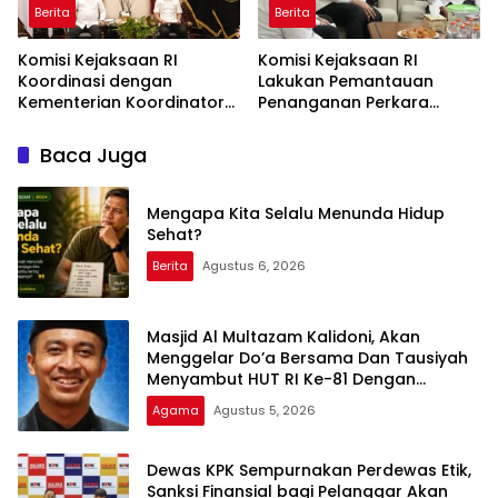
Berita
Berita
Komisi Kejaksaan RI
Komisi Kejaksaan RI
Koordinasi dengan
Lakukan Pemantauan
Kementerian Koordinator
Penanganan Perkara
Bidang Politik dan
Dugaan Korupsi dan TPPU
Keamanan Terkait
yang Melibatkan Mantan
Baca Juga
Pengawasan Penanganan
Jampidsus, FA di
Perkara Dugaan Korupsi
Kejaksaan Agung
dan TPPU Mantan
Mengapa Kita Selalu Menunda Hidup
Jampidsus, FA
Sehat?
Berita
Agustus 6, 2026
Masjid Al Multazam Kalidoni, Akan
Menggelar Do’a Bersama Dan Tausiyah
Menyambut HUT RI Ke-81 Dengan
Pembicara Ustadz Qoim Nur’aini M.Pd
Agama
Agustus 5, 2026
Dewas KPK Sempurnakan Perdewas Etik,
Sanksi Finansial bagi Pelanggar Akan