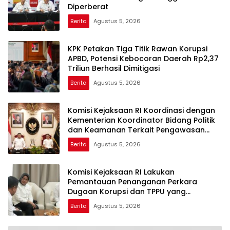
Diperberat
Berita
Agustus 5, 2026
KPK Petakan Tiga Titik Rawan Korupsi
APBD, Potensi Kebocoran Daerah Rp2,37
Triliun Berhasil Dimitigasi
Berita
Agustus 5, 2026
Komisi Kejaksaan RI Koordinasi dengan
Kementerian Koordinator Bidang Politik
dan Keamanan Terkait Pengawasan
Penanganan Perkara Dugaan Korupsi
Berita
Agustus 5, 2026
dan TPPU Mantan Jampidsus, FA
Komisi Kejaksaan RI Lakukan
Pemantauan Penanganan Perkara
Dugaan Korupsi dan TPPU yang
Melibatkan Mantan Jampidsus, FA di
Berita
Agustus 5, 2026
Kejaksaan Agung