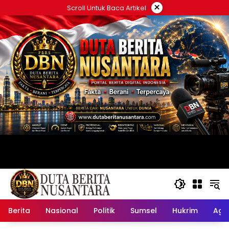
Langsung
×
Scroll Untuk Baca Artikel
ke
konten
Berita
Nasional
Politik
Sumsel
Hukrim
Ag