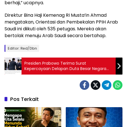
berhaji,” ucapnya.
Direktur Bina Haji Kemenag RI Musta’in Ahmad
mengatakan, Orientasi dan Pembekalan PPIH Arab
Saudi ini diikuti oleh 535 petugas. Mereka akan
bertolak menuju Arab Saudi secara bertahap.
Editor: Red/dbn
Presiden Prabowo Terima Surat
Kepercayaan Delapan Duta Besar Negara
Sahabat di Istana Merdeka
Pos Terkait