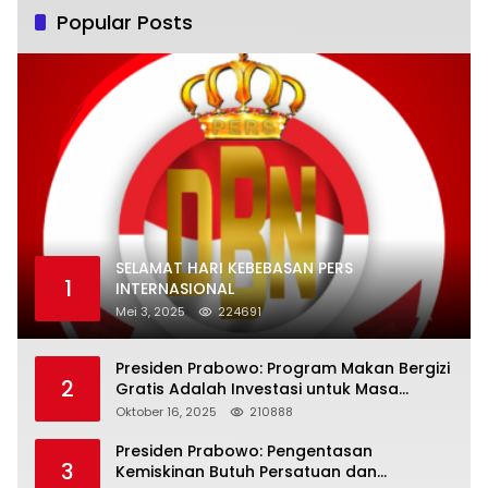
Popular Posts
SELAMAT HARI KEBEBASAN PERS
1
INTERNASIONAL
Mei 3, 2025
224691
Presiden Prabowo: Program Makan Bergizi
2
Gratis Adalah Investasi untuk Masa
Depan Bangsa
Oktober 16, 2025
210888
Presiden Prabowo: Pengentasan
3
Kemiskinan Butuh Persatuan dan