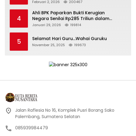
Kepemimpinan yang Bertanggung Jawab
Februari 2, 2026
200467
Ahli BPK Paparkan Bukti Kerugian
4
Negara Senilai Rp285 Triliun dalam
Persidangan Korupsi PT Pertamina
Januari 29, 2026
199814
Selamat Hari Guru…Wahai Guruku
5
November 25, 2025
199673
Jalan Raflesia No 16, Komplek Pusri Borang Sako
Palembang, Sumatera Selatan
085939984479