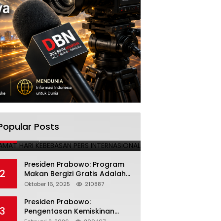
SELAMAT HARI KEBEBASAN PERS
Popular Posts
1
INTERNASIONAL
Mei 3, 2025
224690
Presiden Prabowo: Program
2
Makan Bergizi Gratis Adalah
Investasi untuk Masa Depan
Oktober 16, 2025
210887
Bangsa
Presiden Prabowo:
3
Pengentasan Kemiskinan
Butuh Persatuan dan