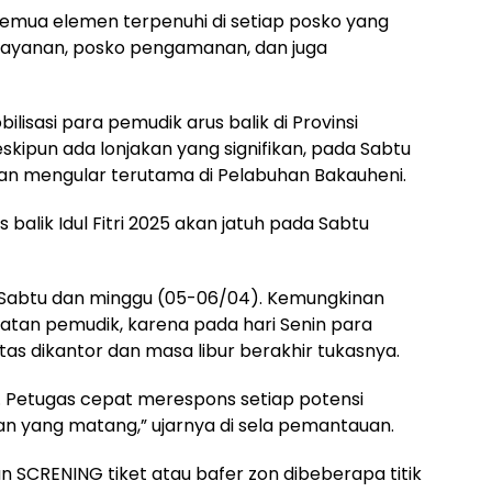
semua elemen terpenuhi di setiap posko yang
elayanan, posko pengamanan, dan juga
lisasi para pemudik arus balik di Provinsi
kipun ada lonjakan yang signifikan, pada Sabtu
atan mengular terutama di Pelabuhan Bakauheni.
alik Idul Fitri 2025 akan jatuh pada Sabtu
di Sabtu dan minggu (05-06/04). Kemungkinan
atan pemudik, karena pada hari Senin para
as dikantor dan masa libur berakhir tukasnya.
if. Petugas cepat merespons setiap potensi
n yang matang,” ujarnya di sela pemantauan.
n SCRENING tiket atau bafer zon dibeberapa titik