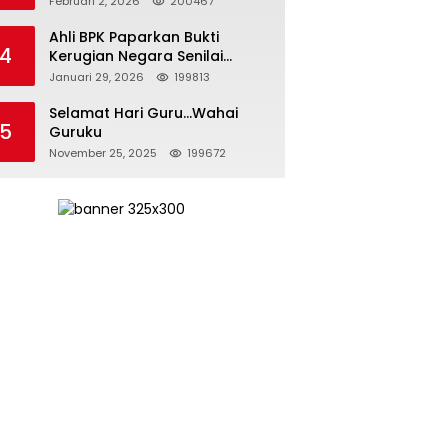
Februari 2, 2026
200467
Kepemimpinan yang
Bertanggung Jawab
Ahli BPK Paparkan Bukti
4
Kerugian Negara Senilai
Rp285 Triliun dalam
Januari 29, 2026
199813
Persidangan Korupsi PT
Pertamina
Selamat Hari Guru…Wahai
5
Guruku
November 25, 2025
199672