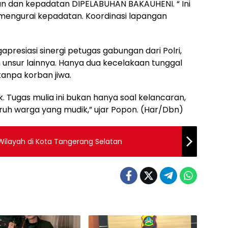
dan kepadatan DIPELABUHAN BAKAUHENI. “ Ini
f mengurai kepadatan. Koordinasi lapangan
esiasi sinergi petugas gabungan dari Polri,
n unsur lainnya. Hanya dua kecelakaan tunggal
 tanpa korban jiwa.
ak. Tugas mulia ini bukan hanya soal kelancaran,
ruh warga yang mudik,” ujar Popon. (Har/Dbn)
Wilayah di Kota Tangerang Selatan