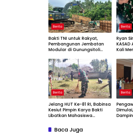
Berita
Berita
Bakti TNI untuk Rakyat,
Ryan Si
Pembangunan Jembatan
KASAD 
Modular di Gunungsitoli
Kali M
Masuki Tahap Pengecoran
Ajak Aw
Abutmen
Publika
Berita
Berita
Jelang HUT Ke-81 RI, Babinsa
Pengaw
Kesiut Pimpin Karya Bakti
Dimula
Libatkan Mahasiswa
Dampin
Universitas Udayana
Tinjau 
Baca Juga