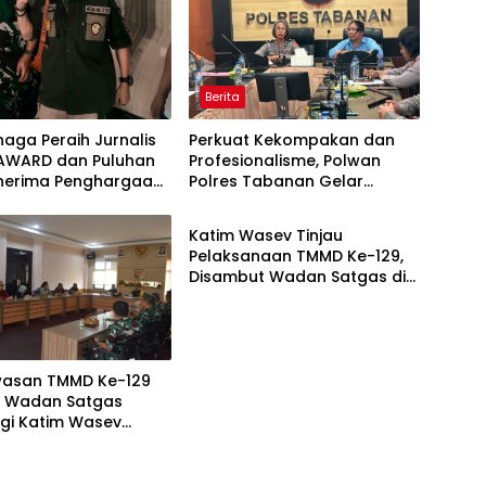
Berita
naga Peraih Jurnalis
Perkuat Kekompakan dan
AWARD dan Puluhan
Profesionalisme, Polwan
enerima Penghargaan
Polres Tabanan Gelar
Berita
ak Media Aktif
Pertemuan Rutin
si Kegiatan TNI
Katim Wasev Tinjau
Pelaksanaan TMMD Ke-129,
Disambut Wadan Satgas di
Makodim
asan TMMD Ke-129
i, Wadan Satgas
gi Katim Wasev
Lokasi Kegiatan