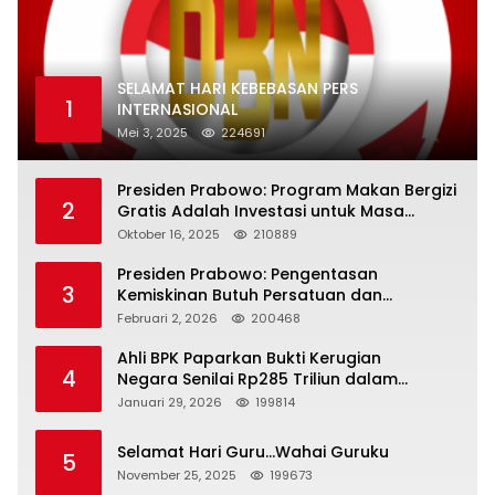
SELAMAT HARI KEBEBASAN PERS
1
INTERNASIONAL
Mei 3, 2025
224691
Presiden Prabowo: Program Makan Bergizi
2
Gratis Adalah Investasi untuk Masa
Depan Bangsa
Oktober 16, 2025
210889
Presiden Prabowo: Pengentasan
3
Kemiskinan Butuh Persatuan dan
Kepemimpinan yang Bertanggung Jawab
Februari 2, 2026
200468
Ahli BPK Paparkan Bukti Kerugian
4
Negara Senilai Rp285 Triliun dalam
Persidangan Korupsi PT Pertamina
Januari 29, 2026
199814
Selamat Hari Guru…Wahai Guruku
5
November 25, 2025
199673