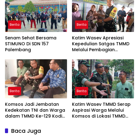
Berita
Berita
Senam Sehat Bersama
Katim Wasev Apresiasi
STIMUNO Di SDN 157
Kepedulian Satgas TMMD
Palembang
Melalui Pembagian
Sembako
Berita
Berita
Komsos Jadi Jembatan
Katim Wasev TMMD Serap
Kedekatan TNI dan Warga
Aspirasi Warga Melalui
dalam TMMD Ke-129 Kodim
Komsos di Lokasi TMMD
0418/Palembang
Kodim 0418/Palembang
Baca Juga