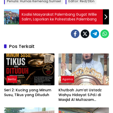
Penulis: Humas Kemenag Sumsel
Editor: Red/dbn
Koalisi Masyarakat Palembang Gugat Willie
Salim, Laporkan ke Polrestabes Palembang
Pos Terkait
Berita
Agama
Seri 2: Kucing yang Minum
Khutbah Jum’at Ustadz
Susu, Tikus yang Dituduh
Wahyu Hidayat S.Pd.I di
Masjid Al Multazam
Kalidoni : Dunia Adalah
Tempat Ujian