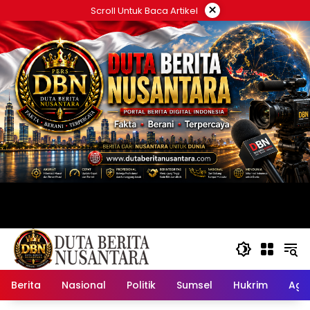
Langsung
×
Scroll Untuk Baca Artikel
ke
konten
Berita
Nasional
Politik
Sumsel
Hukrim
Ag