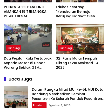
POLRESTABES BANDUNG
Edukasi tentang
AMANKAN 19 TERSANGKA
“Kenakalan Remaja
PELAKU BEGAL!
Berujung Pidana” Oleh
Polsek Wilayah Gedebage
Kota Bandung di SMK
Muhammadiyah 3
Bandung
Bandung
Bandung
Dua Pejalan Kaki Tertabrak
321 Pasis Mulai Tempuh
Sepeda Motor di Depan
Dikreg LXVIII Seskoad TA
Warung Seblak GSM
2026
Bandung, Satu Korban
Sempat Mengalami Kejang
Baca Juga
Dalam Rangka Milad MUI Ke-51, MUI Kota
Bandung Memberikan Seminar
Pesantren Ke Seluruh Pondok Pesantren
di Kota Bandung
Bandung
Agustus 3, 2026