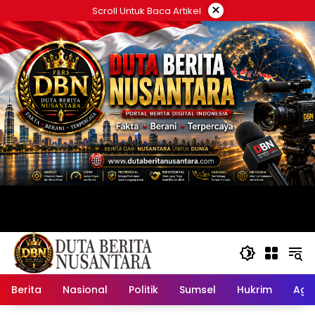
Langsung
×
Scroll Untuk Baca Artikel
ke
konten
Berita
Nasional
Politik
Sumsel
Hukrim
Ag