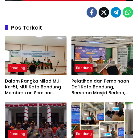
Pos Terkait
Bandung
Bandung
Dalam Rangka Milad MUI
Pelatihan dan Pembinaan
Ke-51, MUI Kota Bandung
Da’i Kota Bandung,
Memberikan Seminar
Bersama Masjid Berkah,
Pesantren Ke Seluruh
Bersama Kurangi Sampah
Pondok Pesantren di Kota
Bandung
Bandung
Bandung