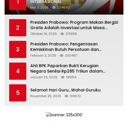
1
INTERNASIONAL
Mei 3, 2025
224690
Presiden Prabowo: Program Makan Bergizi
2
Gratis Adalah Investasi untuk Masa
Depan Bangsa
Oktober 16, 2025
210888
Presiden Prabowo: Pengentasan
3
Kemiskinan Butuh Persatuan dan
Kepemimpinan yang Bertanggung Jawab
Februari 2, 2026
200467
Ahli BPK Paparkan Bukti Kerugian
4
Negara Senilai Rp285 Triliun dalam
Persidangan Korupsi PT Pertamina
Januari 29, 2026
199814
Selamat Hari Guru…Wahai Guruku
5
November 25, 2025
199672