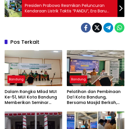
Presiden Prabowo Resmikan Peluncuran
Kendaraan Listrik Taktis “PANDU”, Era Baru
Pertahanan Ramah Lingkungan
Pos Terkait
Bandung
Bandung
Dalam Rangka Milad MUI
Pelatihan dan Pembinaan
Ke-51, MUI Kota Bandung
Da’i Kota Bandung,
Memberikan Seminar
Bersama Masjid Berkah,
Pesantren Ke Seluruh
Bersama Kurangi Sampah
Pondok Pesantren di Kota
Bandung