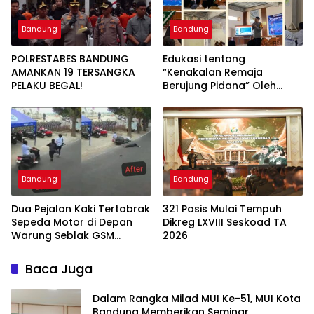
Bandung
Bandung
POLRESTABES BANDUNG
Edukasi tentang
AMANKAN 19 TERSANGKA
“Kenakalan Remaja
PELAKU BEGAL!
Berujung Pidana” Oleh
Polsek Wilayah Gedebage
Kota Bandung di SMK
Muhammadiyah 3
Bandung
Bandung
Bandung
Dua Pejalan Kaki Tertabrak
321 Pasis Mulai Tempuh
Sepeda Motor di Depan
Dikreg LXVIII Seskoad TA
Warung Seblak GSM
2026
Bandung, Satu Korban
Sempat Mengalami Kejang
Baca Juga
Dalam Rangka Milad MUI Ke-51, MUI Kota
Bandung Memberikan Seminar