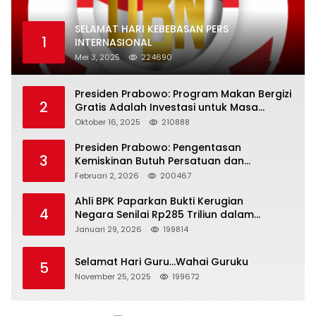
SELAMAT HARI KEBEBASAN PERS
1
INTERNASIONAL
Mei 3, 2025
224690
Presiden Prabowo: Program Makan Bergizi
2
Gratis Adalah Investasi untuk Masa
Depan Bangsa
Oktober 16, 2025
210888
Presiden Prabowo: Pengentasan
3
Kemiskinan Butuh Persatuan dan
Kepemimpinan yang Bertanggung Jawab
Februari 2, 2026
200467
Ahli BPK Paparkan Bukti Kerugian
4
Negara Senilai Rp285 Triliun dalam
Persidangan Korupsi PT Pertamina
Januari 29, 2026
199814
Selamat Hari Guru…Wahai Guruku
5
November 25, 2025
199672