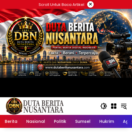
Langsung
×
Scroll Untuk Baca Artikel
ke
konten
Berita
Nasional
Politik
Sumsel
Hukrim
Ag