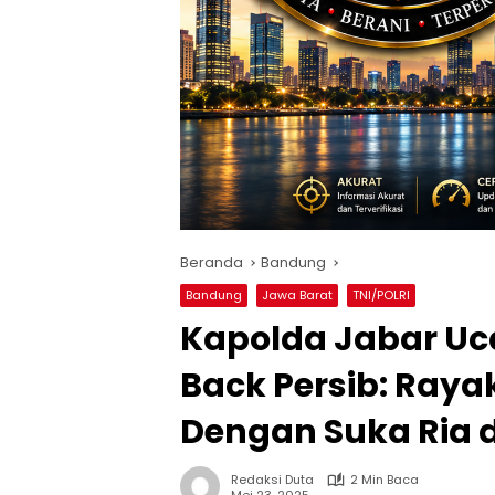
Beranda
Bandung
Bandung
Jawa Barat
TNI/POLRI
Kapolda Jabar Uc
Back Persib: Ra
Dengan Suka Ria d
Redaksi Duta
2 Min Baca
Mei 23, 2025