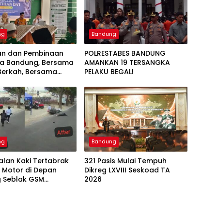
ng
Bandung
han dan Pembinaan
POLRESTABES BANDUNG
ota Bandung, Bersama
AMANKAN 19 TERSANGKA
Berkah, Bersama
PELAKU BEGAL!
i Sampah
ng
Bandung
alan Kaki Tertabrak
321 Pasis Mulai Tempuh
 Motor di Depan
Dikreg LXVIII Seskoad TA
 Seblak GSM
2026
g, Satu Korban
 Mengalami Kejang