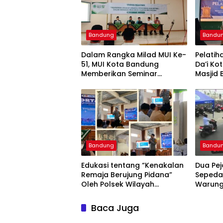
Bandung
Bandu
Dalam Rangka Milad MUI Ke-
Pelati
51, MUI Kota Bandung
Da’i K
Memberikan Seminar
Masjid 
Pesantren Ke Seluruh Pondok
Kurang
Pesantren di Kota Bandung
Bandung
Bandu
Edukasi tentang “Kenakalan
Dua Pej
Remaja Berujung Pidana”
Sepeda
Oleh Polsek Wilayah
Warung
Gedebage Kota Bandung di
Bandun
SMK Muhammadiyah 3
Sempat
Baca Juga
Bandung