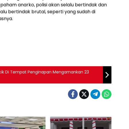
 paham anarko, polisi akan selalu bertindak dan
lu bertindak brutal, seperti yang sudah di
asnya.
Becik Di Tempat Penginapan Mengamankan 23