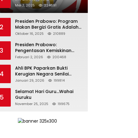
Mei 3, 2025
224691
Presiden Prabowo: Program
2
Makan Bergizi Gratis Adalah
Investasi untuk Masa Depan
Oktober 16, 2025
210889
Bangsa
Presiden Prabowo:
3
Pengentasan Kemiskinan
Butuh Persatuan dan
Februari 2, 2026
200468
Kepemimpinan yang
Bertanggung Jawab
Ahli BPK Paparkan Bukti
4
Kerugian Negara Senilai
Rp285 Triliun dalam
Januari 29, 2026
199814
Persidangan Korupsi PT
Pertamina
Selamat Hari Guru…Wahai
5
Guruku
November 25, 2025
199675