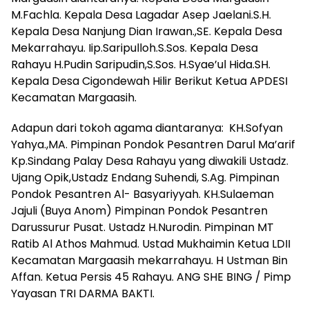
M.Fachla. Kepala Desa Lagadar Asep Jaelani.S.H.
Kepala Desa Nanjung Dian Irawan.,SE. Kepala Desa
Mekarrahayu. Iip.Saripulloh.S.Sos. Kepala Desa
Rahayu H.Pudin Saripudin,S.Sos. H.Syae’ul Hida.SH.
Kepala Desa Cigondewah Hilir Berikut Ketua APDESI
Kecamatan Margaasih.
Adapun dari tokoh agama diantaranya: KH.Sofyan
Yahya.,MA. Pimpinan Pondok Pesantren Darul Ma’arif
Kp.Sindang Palay Desa Rahayu yang diwakili Ustadz.
Ujang Opik,Ustadz Endang Suhendi, S.Ag. Pimpinan
Pondok Pesantren Al- Basyariyyah. KH.Sulaeman
Jajuli (Buya Anom) Pimpinan Pondok Pesantren
Darussurur Pusat. Ustadz H.Nurodin. Pimpinan MT
Ratib Al Athos Mahmud. Ustad Mukhaimin Ketua LDII
Kecamatan Margaasih mekarrahayu. H Ustman Bin
Affan. Ketua Persis 45 Rahayu. ANG SHE BING / Pimp
Yayasan TRI DARMA BAKTI.