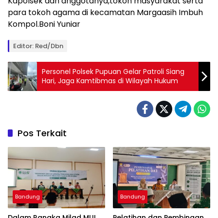
Kapolsek dan anggotanya,tokoh masyarakat serta
para tokoh agama di kecamatan Margaasih Imbuh
Kompol.Boni Yuniar
Editor: Red/Dbn
Personel Polsek Pupuan Gelar Patroli Siang
Hari, Jaga Kamtibmas di Wilayah Hukum
Pos Terkait
Bandung
Bandung
Dalam Rangka Milad MUI
Pelatihan dan Pembinaan