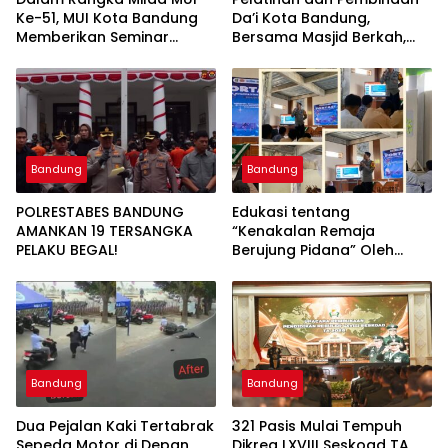
Ke-51, MUI Kota Bandung
Da’i Kota Bandung,
Memberikan Seminar
Bersama Masjid Berkah,
Pesantren Ke Seluruh
Bersama Kurangi Sampah
Pondok Pesantren di Kota
Bandung
Bandung
Bandung
POLRESTABES BANDUNG
Edukasi tentang
AMANKAN 19 TERSANGKA
“Kenakalan Remaja
PELAKU BEGAL!
Berujung Pidana” Oleh
Polsek Wilayah Gedebage
Kota Bandung di SMK
Muhammadiyah 3
Bandung
Bandung
Bandung
Dua Pejalan Kaki Tertabrak
321 Pasis Mulai Tempuh
Sepeda Motor di Depan
Dikreg LXVIII Seskoad TA