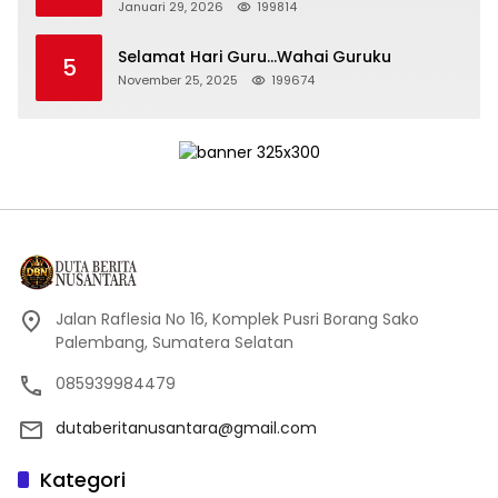
Persidangan Korupsi PT Pertamina
Januari 29, 2026
199814
Selamat Hari Guru…Wahai Guruku
5
November 25, 2025
199674
Jalan Raflesia No 16, Komplek Pusri Borang Sako
Palembang, Sumatera Selatan
085939984479
dutaberitanusantara@gmail.com
Kategori