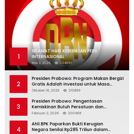
SELAMAT HARI KEBEBASAN PERS
1
INTERNASIONAL
Mei 3, 2025
224691
Presiden Prabowo: Program Makan Bergizi
2
Gratis Adalah Investasi untuk Masa
Depan Bangsa
Oktober 16, 2025
210889
Presiden Prabowo: Pengentasan
3
Kemiskinan Butuh Persatuan dan
Kepemimpinan yang Bertanggung Jawab
Februari 2, 2026
200468
Ahli BPK Paparkan Bukti Kerugian
4
Negara Senilai Rp285 Triliun dalam