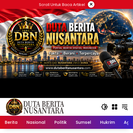
Langsung
×
Scroll Untuk Baca Artikel
ke
konten
Berita
Nasional
Politik
Sumsel
Hukrim
Ag