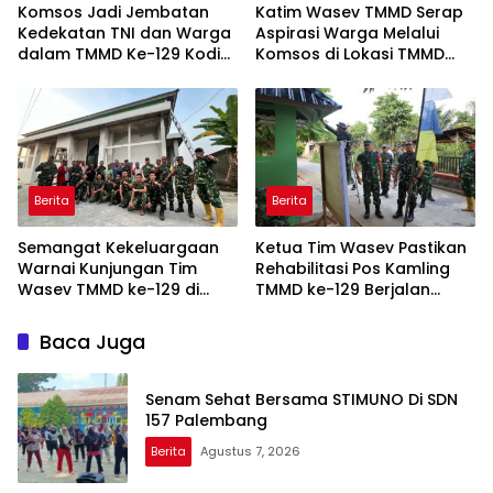
Komsos Jadi Jembatan
Katim Wasev TMMD Serap
Kedekatan TNI dan Warga
Aspirasi Warga Melalui
dalam TMMD Ke-129 Kodim
Komsos di Lokasi TMMD
0418/Palembang
Kodim 0418/Palembang
Berita
Berita
Semangat Kekeluargaan
Ketua Tim Wasev Pastikan
Warnai Kunjungan Tim
Rehabilitasi Pos Kamling
Wasev TMMD ke-129 di
TMMD ke-129 Berjalan
Talang Jambe
Sesuai Target
Baca Juga
Senam Sehat Bersama STIMUNO Di SDN
157 Palembang
Berita
Agustus 7, 2026