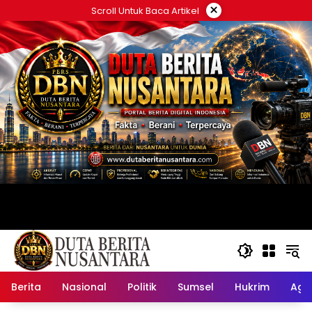
Langsung
×
Scroll Untuk Baca Artikel
ke
konten
Berita
Nasional
Politik
Sumsel
Hukrim
Ag