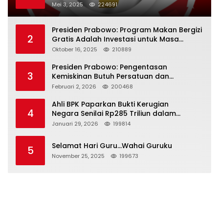
Mei 3, 2025
224691
Presiden Prabowo: Program Makan Bergizi
2
Gratis Adalah Investasi untuk Masa
Depan Bangsa
Oktober 16, 2025
210889
Presiden Prabowo: Pengentasan
3
Kemiskinan Butuh Persatuan dan
Kepemimpinan yang Bertanggung Jawab
Februari 2, 2026
200468
Ahli BPK Paparkan Bukti Kerugian
4
Negara Senilai Rp285 Triliun dalam
Persidangan Korupsi PT Pertamina
Januari 29, 2026
199814
Selamat Hari Guru…Wahai Guruku
5
November 25, 2025
199673