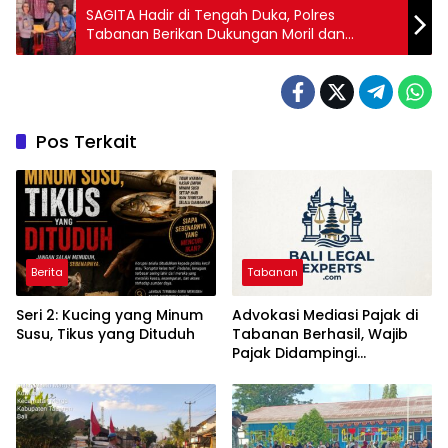
SAGITA Hadir di Tengah Duka, Polres
Tabanan Berikan Dukungan Moril dan
Pendampingan Psikologis Kepada Anggota
Pos Terkait
Berita
Tabanan
Seri 2: Kucing yang Minum
Advokasi Mediasi Pajak di
Susu, Tikus yang Dituduh
Tabanan Berhasil, Wajib
Pajak Didampingi
Konsultan Hukum dan
Pajak Balilegalexperts.com