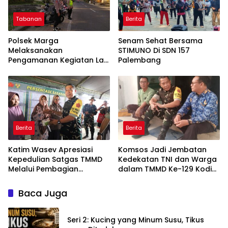
Tabanan
Berita
Polsek Marga
Senam Sehat Bersama
Melaksanakan
STIMUNO Di SDN 157
Pengamanan Kegiatan Lari
Palembang
5 K Tingkat Sekolah Dasar
Berita
Berita
Katim Wasev Apresiasi
Komsos Jadi Jembatan
Kepedulian Satgas TMMD
Kedekatan TNI dan Warga
Melalui Pembagian
dalam TMMD Ke-129 Kodim
Sembako
0418/Palembang
Baca Juga
Seri 2: Kucing yang Minum Susu, Tikus