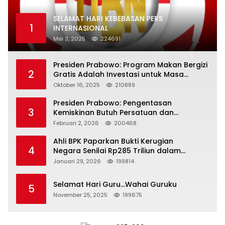
SELAMAT HARI KEBEBASAN PERS
1
INTERNASIONAL
Mei 3, 2025
224691
Presiden Prabowo: Program Makan Bergizi
2
Gratis Adalah Investasi untuk Masa
Depan Bangsa
Oktober 16, 2025
210889
Presiden Prabowo: Pengentasan
3
Kemiskinan Butuh Persatuan dan
Kepemimpinan yang Bertanggung Jawab
Februari 2, 2026
200468
Ahli BPK Paparkan Bukti Kerugian
4
Negara Senilai Rp285 Triliun dalam
Persidangan Korupsi PT Pertamina
Januari 29, 2026
199814
Selamat Hari Guru…Wahai Guruku
5
November 25, 2025
199675