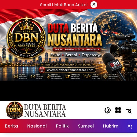
Langsung
×
Scroll Untuk Baca Artikel
ke
konten
Berita
Nasional
Politik
Sumsel
Hukrim
Ag