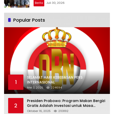
Berita
Juli 30, 2026
Popular Posts
SELAMAT HARI KEBEBASAN PERS
1
INTERNASIONAL
Mei 3, 2025
224694
Presiden Prabowo: Program Makan Bergizi
2
Gratis Adalah Investasi untuk Masa
Depan Bangsa
Oktober 16, 2025
210892