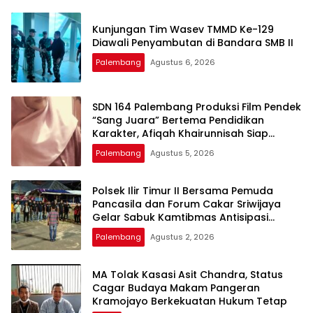
Kunjungan Tim Wasev TMMD Ke-129
Diawali Penyambutan di Bandara SMB II
Palembang
Agustus 6, 2026
SDN 164 Palembang Produksi Film Pendek
“Sang Juara” Bertema Pendidikan
Karakter, Afiqah Khairunnisah Siap
Tampilkan Akting Terbaik
Palembang
Agustus 5, 2026
Polsek Ilir Timur II Bersama Pemuda
Pancasila dan Forum Cakar Sriwijaya
Gelar Sabuk Kamtibmas Antisipasi
Tawuran dan Kejahatan Jalanan
Palembang
Agustus 2, 2026
MA Tolak Kasasi Asit Chandra, Status
Cagar Budaya Makam Pangeran
Kramojayo Berkekuatan Hukum Tetap