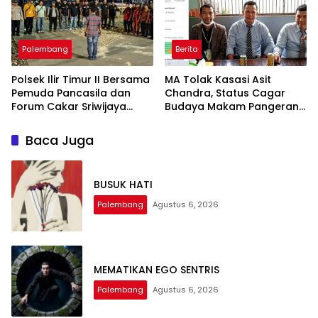
Palembang
Berita
Polsek Ilir Timur II Bersama
MA Tolak Kasasi Asit
Pemuda Pancasila dan
Chandra, Status Cagar
Forum Cakar Sriwijaya
Budaya Makam Pangeran
Gelar Sabuk Kamtibmas
Kramojayo Berkekuatan
Antisipasi Tawuran dan
Hukum Tetap
Baca Juga
Kejahatan Jalanan
BUSUK HATI
Palembang
Agustus 6, 2026
MEMATIKAN EGO SENTRIS
Palembang
Agustus 6, 2026