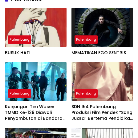
Palembang
Palembang
BUSUK HATI
MEMATIKAN EGO SENTRIS
Palembang
Palembang
Kunjungan Tim Wasev
SDN 164 Palembang
TMMD Ke-129 Diawali
Produksi Film Pendek “Sang
Penyambutan di Bandara
Juara” Bertema Pendidikan
SMB II
Karakter, Afiqah
Khairunnisah Siap
Tampilkan Akting Terbaik