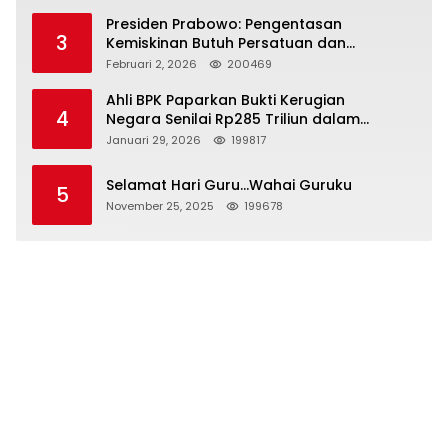
Presiden Prabowo: Pengentasan
3
Kemiskinan Butuh Persatuan dan
Kepemimpinan yang Bertanggung Jawab
Februari 2, 2026
200469
Ahli BPK Paparkan Bukti Kerugian
4
Negara Senilai Rp285 Triliun dalam
Persidangan Korupsi PT Pertamina
Januari 29, 2026
199817
Selamat Hari Guru…Wahai Guruku
5
November 25, 2025
199678