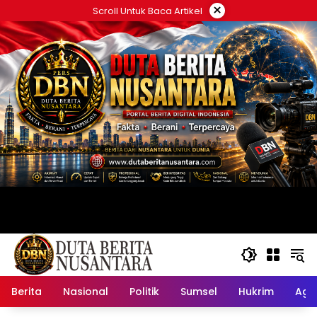
Langsung
×
Scroll Untuk Baca Artikel
ke
konten
Berita
Nasional
Politik
Sumsel
Hukrim
Ag