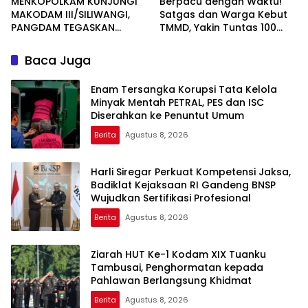
MENKOPOLKAM KUNJUNGI
Berpacu dengan Waktu!
MAKODAM III/SILIWANGI,
Satgas dan Warga Kebut
PANGDAM TEGASKAN
TMMD, Yakin Tuntas 100
KOMITMEN PERKUAT SINERGI
Persen Sebelum Penutupan
MENJAGA STABILITAS
Baca Juga
NASIONAL
Enam Tersangka Korupsi Tata Kelola
Minyak Mentah PETRAL, PES dan ISC
Diserahkan ke Penuntut Umum
Berita
Agustus 8, 2026
Harli Siregar Perkuat Kompetensi Jaksa,
Badiklat Kejaksaan RI Gandeng BNSP
Wujudkan Sertifikasi Profesional
Berita
Agustus 8, 2026
Ziarah HUT Ke-1 Kodam XIX Tuanku
Tambusai, Penghormatan kepada
Pahlawan Berlangsung Khidmat
Berita
Agustus 8, 2026