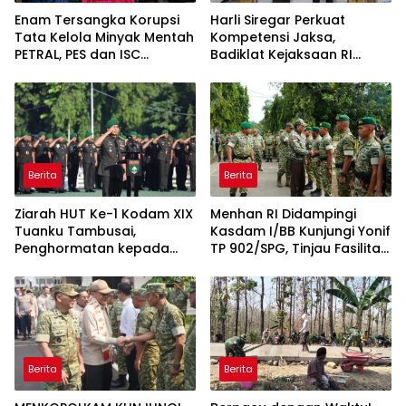
Enam Tersangka Korupsi
Harli Siregar Perkuat
Tata Kelola Minyak Mentah
Kompetensi Jaksa,
PETRAL, PES dan ISC
Badiklat Kejaksaan RI
Diserahkan ke Penuntut
Gandeng BNSP Wujudkan
Umum
Sertifikasi Profesional
Berita
Berita
Ziarah HUT Ke-1 Kodam XIX
Menhan RI Didampingi
Tuanku Tambusai,
Kasdam I/BB Kunjungi Yonif
Penghormatan kepada
TP 902/SPG, Tinjau Fasilitas
Pahlawan Berlangsung
dan Beri Motivasi Prajurit
Khidmat
Berita
Berita