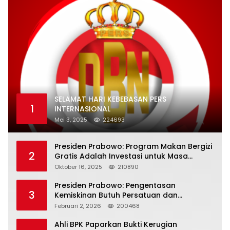
SELAMAT HARI KEBEBASAN PERS
1
INTERNASIONAL
Mei 3, 2025
224693
Presiden Prabowo: Program Makan Bergizi
2
Gratis Adalah Investasi untuk Masa
Depan Bangsa
Oktober 16, 2025
210890
Presiden Prabowo: Pengentasan
3
Kemiskinan Butuh Persatuan dan
Kepemimpinan yang Bertanggung Jawab
Februari 2, 2026
200468
Ahli BPK Paparkan Bukti Kerugian