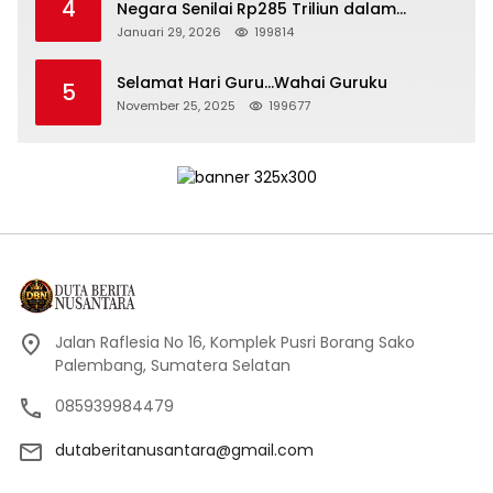
4
Negara Senilai Rp285 Triliun dalam
Persidangan Korupsi PT Pertamina
Januari 29, 2026
199814
Selamat Hari Guru…Wahai Guruku
5
November 25, 2025
199677
Jalan Raflesia No 16, Komplek Pusri Borang Sako
Palembang, Sumatera Selatan
085939984479
dutaberitanusantara@gmail.com