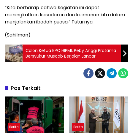
“Kita berharap bahwa kegiatan ini dapat
meningkatkan kesadaran dan keimanan kita dalam
menjalankan ibadah puasa,” Tuturnya.
(Sahilman)
Calon Ketua BPC HIPMI, Peby Anggi Pratama
Bersyukur Muscab Berjalan Lancar
Pos Terkait
Berita
Berita