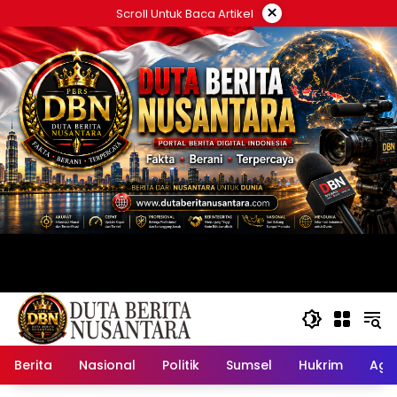
Langsung
×
Scroll Untuk Baca Artikel
ke
konten
Berita
Nasional
Politik
Sumsel
Hukrim
Ag