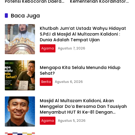
Potensi Kebocoran Daerah
Kementerian Koordinator
Rp2,37 Triliun Berhasil
Bidang Politik dan
Dimitigasi
Keamanan Terkait
Baca Juga
Pengawasan Penanganan
Perkara Dugaan Korupsi
Khutbah Jum’at Ustadz Wahyu Hidayat
dan TPPU Mantan
S.Pd.I di Masjid Al Multazam Kalidoni :
Jampidsus, FA
Dunia Adalah Tempat Ujian
Agama
Agustus 7, 2026
Mengapa Kita Selalu Menunda Hidup
Sehat?
Berita
Agustus 6, 2026
Masjid Al Multazam Kalidoni, Akan
Menggelar Do’a Bersama Dan Tausiyah
Menyambut HUT RI Ke-81 Dengan
Pembicara Ustadz Qoim Nur’aini M.Pd
Agama
Agustus 5, 2026