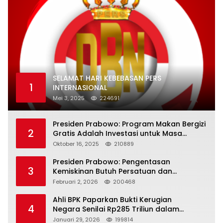
SELAMAT HARI KEBEBASAN PERS
1
INTERNASIONAL
Mei 3, 2025
224691
Presiden Prabowo: Program Makan Bergizi
2
Gratis Adalah Investasi untuk Masa
Depan Bangsa
Oktober 16, 2025
210889
Presiden Prabowo: Pengentasan
3
Kemiskinan Butuh Persatuan dan
Kepemimpinan yang Bertanggung Jawab
Februari 2, 2026
200468
Ahli BPK Paparkan Bukti Kerugian
4
Negara Senilai Rp285 Triliun dalam
Persidangan Korupsi PT Pertamina
Januari 29, 2026
199814