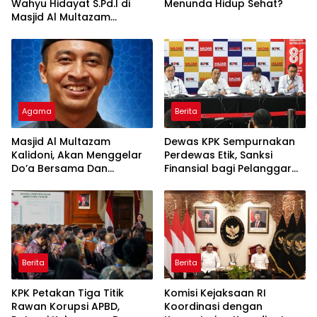
Wahyu Hidayat S.Pd.I di
Menunda Hidup Sehat?
Masjid Al Multazam
Kalidoni : Dunia Adalah
Tempat Ujian
Agama
Berita
Masjid Al Multazam
Dewas KPK Sempurnakan
Kalidoni, Akan Menggelar
Perdewas Etik, Sanksi
Do’a Bersama Dan
Finansial bagi Pelanggar
Tausiyah Menyambut HUT
Akan Diperberat
RI Ke-81 Dengan
Pembicara Ustadz Qoim
Nur’aini M.Pd
Berita
Berita
KPK Petakan Tiga Titik
Komisi Kejaksaan RI
Rawan Korupsi APBD,
Koordinasi dengan