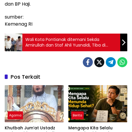
dan BP Haji.
sumber:
Kemenag RI
Wali Kota Pontianak ditemani Sekda
Amirullah dan Staf Ahli Yusnaldi, Tiba di
Surabaya Hadiri Munas VII APEKSI
Pos Terkait
Agama
Berita
Khutbah Jum’at Ustadz
Mengapa Kita Selalu