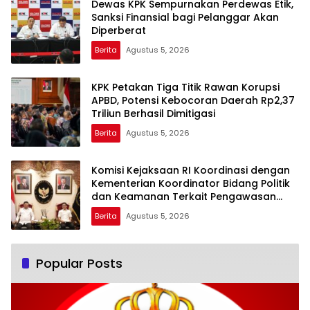
Dewas KPK Sempurnakan Perdewas Etik,
Sanksi Finansial bagi Pelanggar Akan
Diperberat
Berita
Agustus 5, 2026
KPK Petakan Tiga Titik Rawan Korupsi
APBD, Potensi Kebocoran Daerah Rp2,37
Triliun Berhasil Dimitigasi
Berita
Agustus 5, 2026
Komisi Kejaksaan RI Koordinasi dengan
Kementerian Koordinator Bidang Politik
dan Keamanan Terkait Pengawasan
Penanganan Perkara Dugaan Korupsi
Berita
Agustus 5, 2026
dan TPPU Mantan Jampidsus, FA
Popular Posts