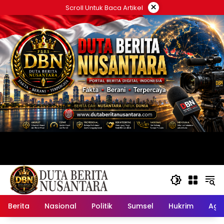
Langsung
×
Scroll Untuk Baca Artikel
ke
konten
Berita
Nasional
Politik
Sumsel
Hukrim
Ag